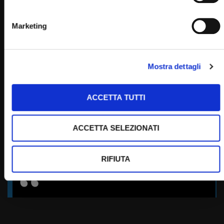
Marketing
PADRE PIO TV
Emittente televisiva cattolica dei frati cappuccini di San
Giovanni Rotondo.
Mostra dettagli
Puoi guardare Padre Pio Tv
sul digitale terrestre al canale 145,
ACCETTA TUTTI
su Tv Sat al canale 445,
su Sky al canale 852,
ACCETTA SELEZIONATI
in streaming sul sito internet:
RIFIUTA
Home