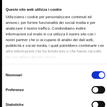
835
836
837
838
839
Questo sito web utilizza i cookie
840
841
842
Utilizziamo i cookie per personalizzare contenuti ed
annunci, per fornire funzionalità dei social media e per
analizzare il nostro traffico. Condividiamo inoltre
informazioni sul modo in cui utilizza il nostro sito con i
Padre Pio: “questa storia si
nostri partner che si occupano di analisi dei dati web,
pubblicità e social media, i quali potrebbero combinarle con
adatta proprio a te!”
altre informazioni che ha fornito loro o che hanno raccolto
dal suo utilizzo dei loro servizi.
STAFF
11/10/2023
0
6.9K
527
0
Selezione
Necessari
del
consenso
Preferenze
Padre Pio
Statistiche