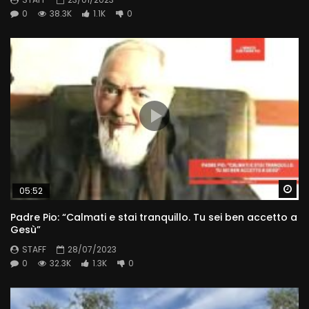
0
38.3K
1.1K
0
Wa
05:52
Padre Pio: “Calmati e stai tranquillo. Tu sei ben accetto a
Gesù”
STAFF
28/07/2023
0
32.3K
1.3K
0