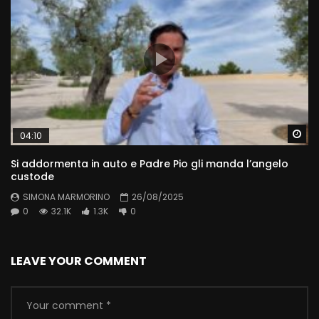
Wa
04:10
Si addormenta in auto e Padre Pio gli manda l’angelo
custode
SIMONA MARMORINO
26/08/2025
0
32.1K
1.3K
0
LEAVE YOUR COMMENT