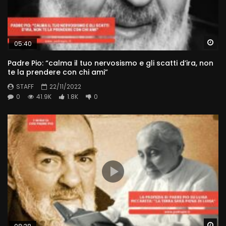
Wa
05:40
Padre Pio: “calma il tuo nervosismo e gli scatti d’ira, non
te la prendere con chi ami”
STAFF
22/11/2022
0
41.9K
1.8K
0
Wa