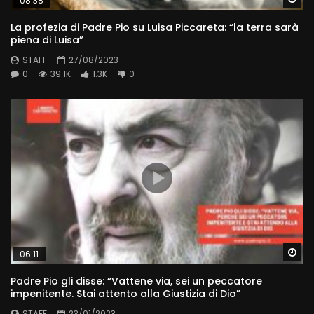
08:38
La profezia di Padre Pio su Luisa Piccareta: “la terra sarà
piena di Luisa”
STAFF
27/08/2023
0
39.1K
1.3K
0
Wa
06:11
Padre Pio gli disse: “Vattene via, sei un peccatore
impenitente. Stai attento alla Giustizia di Dio”
STAFF
23/01/2023