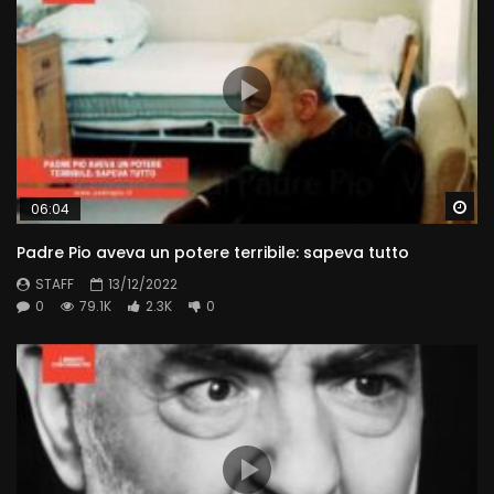
Wa
06:04
Padre Pio aveva un potere terribile: sapeva tutto
STAFF
13/12/2022
0
79.1K
2.3K
0