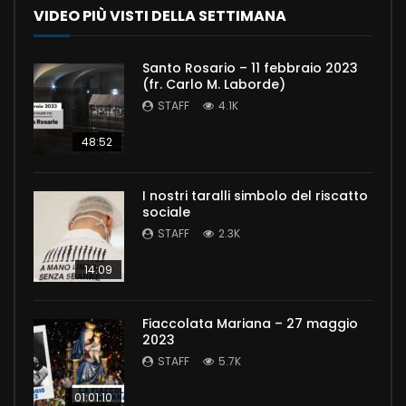
VIDEO PIÙ VISTI DELLA SETTIMANA
Santo Rosario – 11 febbraio 2023
(fr. Carlo M. Laborde)
STAFF
4.1K
48:52
I nostri taralli simbolo del riscatto
sociale
STAFF
2.3K
14:09
Fiaccolata Mariana – 27 maggio
2023
STAFF
5.7K
01:01:10