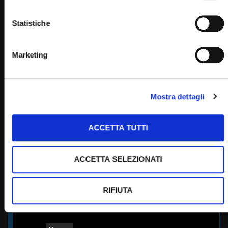
Statistiche
Padre Pio
Marketing
PADRE PIO TV
Mostra dettagli
Emittente televisiva cattolica dei frati cappuccini di San
Giovanni Rotondo.
ACCETTA TUTTI
Puoi guardare Padre Pio Tv
sul digitale terrestre al canale 145,
ACCETTA SELEZIONATI
su Tv Sat al canale 445,
su Sky al canale 852,
in streaming sul sito internet:
RIFIUTA