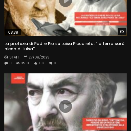
Wa
08:38
La profezia di Padre Pio su Luisa Piccareta: “la terra sarà
piena di Luisa”
STAFF
27/08/2023
0
39.1K
1.3K
0