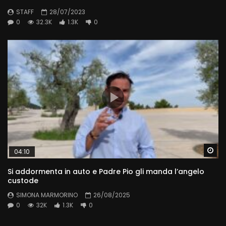
STAFF
28/07/2023
0
32.3K
1.3K
0
Wa
04:10
Si addormenta in auto e Padre Pio gli manda l’angelo
custode
SIMONA MARMORINO
26/08/2025
0
32K
1.3K
0