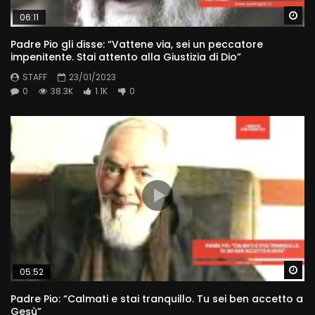
Wa
06:11
Padre Pio gli disse: “Vattene via, sei un peccatore
impenitente. Stai attento alla Giustizia di Dio”
STAFF
23/01/2023
0
38.3K
1.1K
0
Wa
05:52
Padre Pio: “Calmati e stai tranquillo. Tu sei ben accetto a
Gesù”