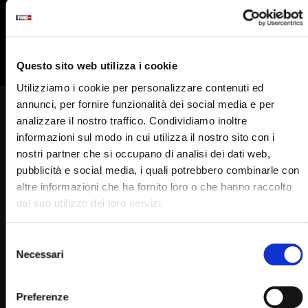
835
836
837
838
839
840
841
842
Questo sito web utilizza i cookie
Utilizziamo i cookie per personalizzare contenuti ed
annunci, per fornire funzionalità dei social media e per
Padre Pio riesce a toccare il
analizzare il nostro traffico. Condividiamo inoltre
informazioni sul modo in cui utilizza il nostro sito con i
cuore anche di chi non ha mai
nostri partner che si occupano di analisi dei dati web,
creduto in Dio
pubblicità e social media, i quali potrebbero combinarle con
altre informazioni che ha fornito loro o che hanno raccolto
STAFF
30/03/2025
0
1.8K
260
0
dal suo utilizzo dei loro servizi.
Selezione
La storia di Riccardo
Necessari
del
Puntata del 30 marzo 2025
consenso
Un minuto con Padre Pio di Francesco Bosco
Preferenze