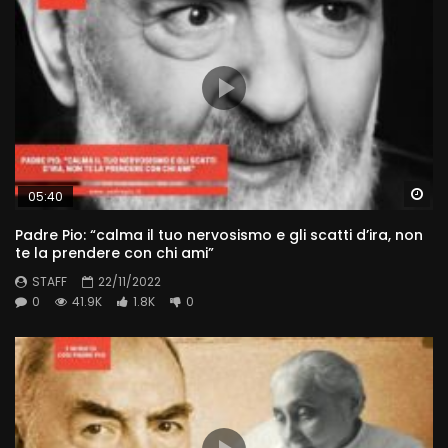
Wa
05:40
Padre Pio: “calma il tuo nervosismo e gli scatti d’ira, non
te la prendere con chi ami”
STAFF
22/11/2022
0
41.9K
1.8K
0