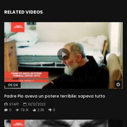
RELATED VIDEOS
Wa
06:04
Padre Pio aveva un potere terribile: sapeva tutto
STAFF
13/12/2022
0
79.1K
2.3K
0