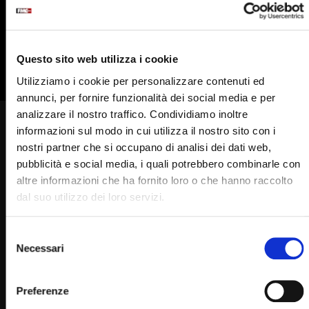
835
836
837
838
839
840
841
842
Questo sito web utilizza i cookie
Utilizziamo i cookie per personalizzare contenuti ed
annunci, per fornire funzionalità dei social media e per
analizzare il nostro traffico. Condividiamo inoltre
Padre Pio ha lasciato un
informazioni sul modo in cui utilizza il nostro sito con i
nostri partner che si occupano di analisi dei dati web,
segno: l’impronta della sua
pubblicità e social media, i quali potrebbero combinarle con
mano sul vetro della finestra
altre informazioni che ha fornito loro o che hanno raccolto
dal suo utilizzo dei loro servizi.
dell’ospedale
STAFF
31/08/2023
0
11.8K
797
0
Selezione
Necessari
del
consenso
Preferenze