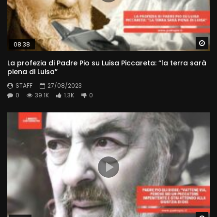
Wa
08:38
La profezia di Padre Pio su Luisa Piccareta: “la terra sarà
piena di Luisa”
STAFF
27/08/2023
0
39.1K
1.3K
0