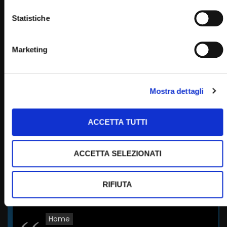
Padre Pio
Statistiche
Marketing
PADRE PIO TV
Emittente televisiva cattolica dei frati cappuccini di San
Mostra dettagli
Giovanni Rotondo.
ACCETTA TUTTI
Puoi guardare Padre Pio Tv
sul digitale terrestre al canale 145,
ACCETTA SELEZIONATI
su Tv Sat al canale 445,
su Sky al canale 852,
in streaming sul sito internet:
RIFIUTA
Home