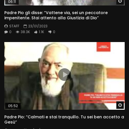
Wa
06:11
Padre Pio gli disse: “Vattene via, sei un peccatore
impenitente. Stai attento alla Giustizia di Dio”
STAFF
23/01/2023
0
38.3K
1.1K
0
Wa
05:52
Padre Pio: “Calmati e stai tranquillo. Tu sei ben accetto a
Gesù”