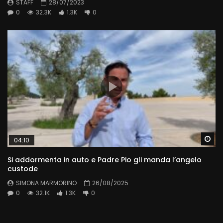
STAFF
28/07/2023
0
32.3K
1.3K
0
Wa
04:10
Si addormenta in auto e Padre Pio gli manda l’angelo
custode
SIMONA MARMORINO
26/08/2025
0
32.1K
1.3K
0