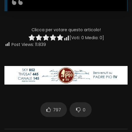
Clicca per votare questo articolo!
[Voti:
0
Media:
0
]
Post Views:
11.839
797
0