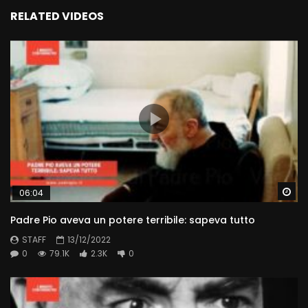
RELATED VIDEOS
Wa
06:04
Padre Pio aveva un potere terribile: sapeva tutto
STAFF
13/12/2022
0
79.1K
2.3K
0