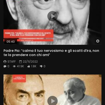
Wa
05:40
Padre Pio: “calma il tuo nervosismo e gli scatti d’ira, non
te la prendere con chi ami”
STAFF
22/11/2022
0
41.9K
1.8K
0