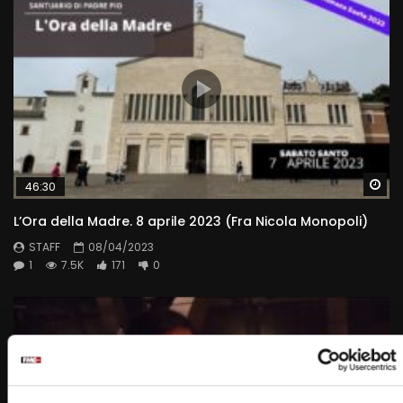
Wa
46:30
L’Ora della Madre. 8 aprile 2023 (Fra Nicola Monopoli)
STAFF
08/04/2023
1
7.5K
171
0