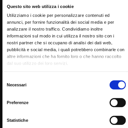
Questo sito web utilizza i cookie
Utilizziamo i cookie per personalizzare contenuti ed
annunci, per fornire funzionalità dei social media e per
Wa
analizzare il nostro traffico. Condividiamo inoltre
16:02
informazioni sul modo in cui utilizza il nostro sito con i
La Settimana Santa 2023 nel Santuario di Padre Pio a San
nostri partner che si occupano di analisi dei dati web,
Giovanni Rotondo
pubblicità e social media, i quali potrebbero combinarle con
STAFF
09/04/2023
altre informazioni che ha fornito loro o che hanno raccolto
0
5.7K
32
0
dal suo utilizzo dei loro servizi.
Selezione
Necessari
del
consenso
Preferenze
Statistiche