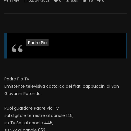
STAFF
02/04/2023
0
5.6K
135
0
Padre Pio
Padre Pio Tv
Emittente televisiva cattolica dei frati cappuccini di San
Giovanni Rotondo.
Puoi guardare Padre Pio Tv
sul digitale terrestre al canale 145,
su Tv Sat al canale 445,
su Sky al canale 852,