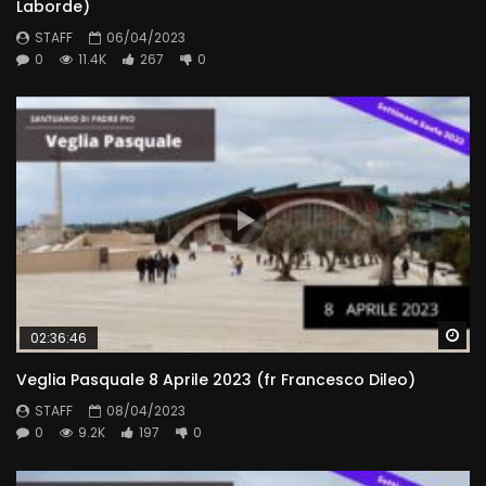
Laborde)
STAFF
06/04/2023
0
11.4K
267
0
Wa
02:36:46
Veglia Pasquale 8 Aprile 2023 (fr Francesco Dileo)
STAFF
08/04/2023
0
9.2K
197
0