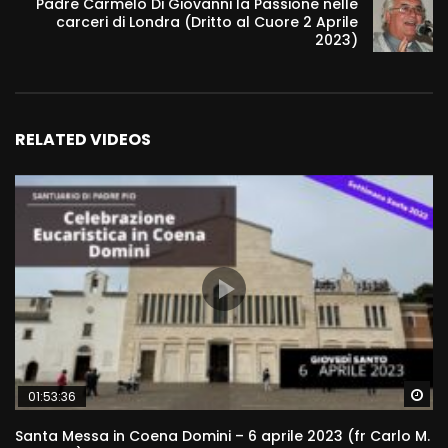
Padre Carmelo Di Giovanni la Passione nelle
carceri di Londra (Dritto al Cuore 2 Aprile
2023)
RELATED VIDEOS
Wa
01:53:36
Santa Messa in Coena Domini – 6 aprile 2023 (fr Carlo M.