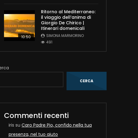
Ritorno al Mediterraneo:
il viaggio dell’anima di
Giorgio De Chirico |
Itinerari domenicali
SIMONA MARMORINO
10:50
491
erca
CERCA
Later
Commenti recenti
iris
su
Caro Padre Pio, confido nella tua
presenza, nel tuo aiuto