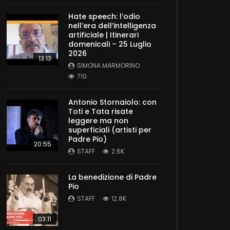
Hate speech: l’odio
nell’era dell’intelligenza
artificiale | Itinerari
domenicali – 25 Luglio
2026
13:13
SIMONA MARMORINO
710
Antonio Stornaiolo: con
Toti e Tata risate
leggere ma non
superficiali (artisti per
Padre Pio)
20:55
STAFF
2.6K
La benedizione di Padre
Pio
STAFF
12.8K
03:11