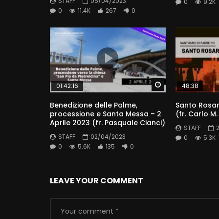
STAFF
06/04/2023
0
9.2K
0
11.4K
267
0
Watch Later
01:42:16
48:38
Benedizione delle Palme,
Santo Rosar
processione e Santa Messa – 2
(fr. Carlo M
Aprile 2023 (fr. Pasquale Cianci)
STAFF
STAFF
02/04/2023
0
5.3K
0
5.6K
135
0
LEAVE YOUR COMMENT