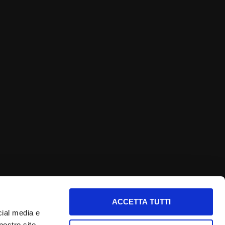
ACCETTA TUTTI
nfo utili
cial media e
nostro sito