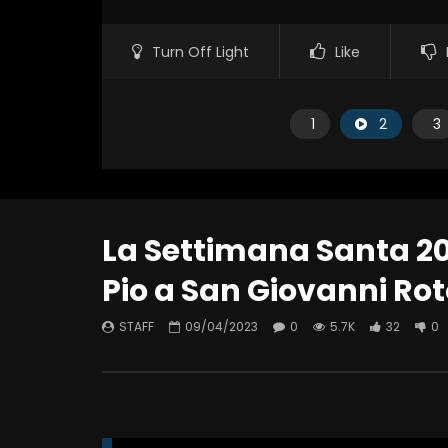
Turn Off Light
Like
1
2
3
La Settimana Santa 20
Pio a San Giovanni Ro
STAFF
09/04/2023
0
5.7K
32
0