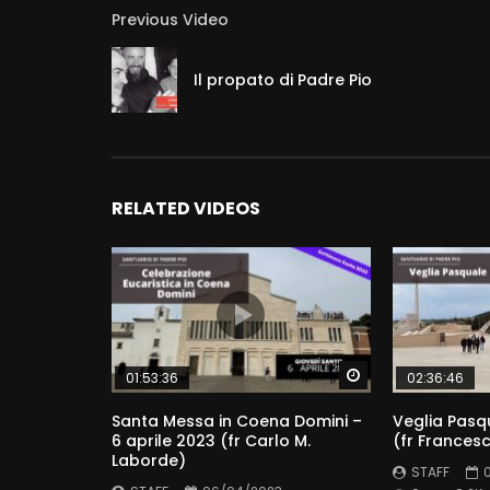
Previous Video
Il propato di Padre Pio
RELATED VIDEOS
Watch Later
01:53:36
02:36:46
Santa Messa in Coena Domini –
Veglia Pasq
6 aprile 2023 (fr Carlo M.
(fr Francesc
Laborde)
STAFF