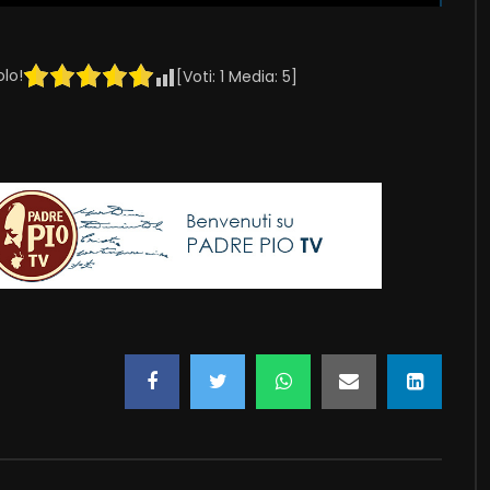
olo!
[Voti:
1
Media:
5
]