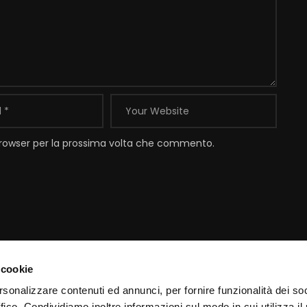
 browser per la prossima volta che commento.
 cookie
Contatti
I
rsonalizzare contenuti ed annunci, per fornire funzionalità dei so
ffico. Condividiamo inoltre informazioni sul modo in cui utilizza il 