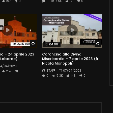
197
0
1
7.5K
171
0
Watch Later
Watch 
01:04:06
io – 24 aprile 2023
Coroncina alla Divina
. Laborde)
Misericordia – 7 aprile 2023 (fr.
Nicola Monopoli)
24/04/2023
STAFF
07/04/2023
252
0
0
5.3K
148
0