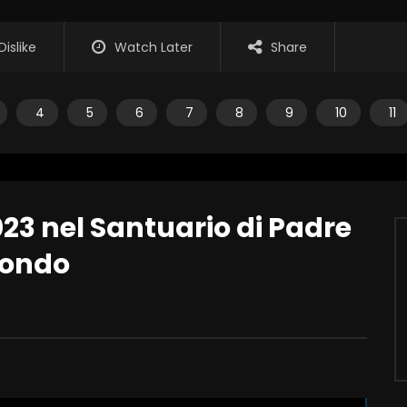
Dislike
Watch Later
Share
4
5
6
7
8
9
10
11
23 nel Santuario di Padre
tondo