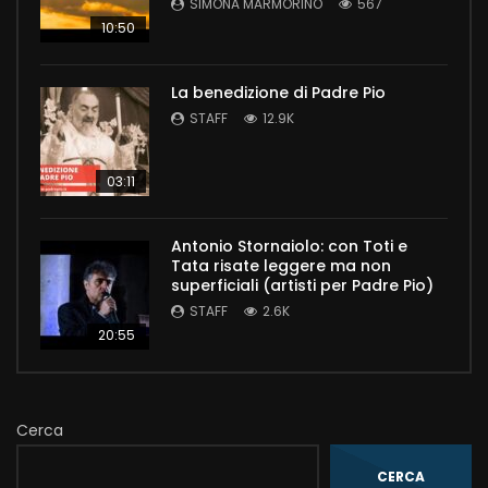
SIMONA MARMORINO
567
10:50
La benedizione di Padre Pio
STAFF
12.9K
03:11
Antonio Stornaiolo: con Toti e
Tata risate leggere ma non
superficiali (artisti per Padre Pio)
STAFF
2.6K
20:55
Cerca
CERCA