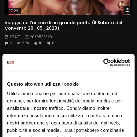
Wa
37:22
Viaggio nell’anima di un grande poeta (Il Sabato del
Convento 20_05_2023)
STAFF
20/05/2023
0
2.7K
10
0
Questo sito web utilizza i cookie
Utilizziamo i cookie per personalizzare contenuti ed
annunci, per fornire funzionalità dei social media e per
analizzare il nostro traffico. Condividiamo inoltre
informazioni sul modo in cui utilizza il nostro sito con i
Wa
37:38
nostri partner che si occupano di analisi dei dati web,
pubblicità e social media, i quali potrebbero combinarle
Una vocazione benedetta da #Padre Pio (Il sabato del