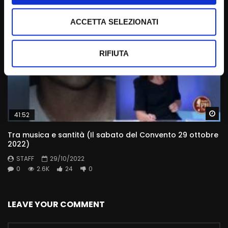
ACCETTA SELEZIONATI
RIFIUTA
Wa
41:52
Tra musica e santità (Il sabato del Convento 29 ottobre
2022)
STAFF
29/10/2022
0
2.6K
24
0
LEAVE YOUR COMMENT