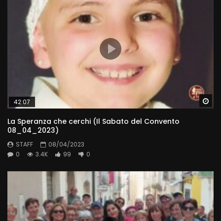
Wa
42:07
La Speranza che cerchi (Il Sabato del Convento
08_04_2023)
STAFF
08/04/2023
0
3.4K
99
0