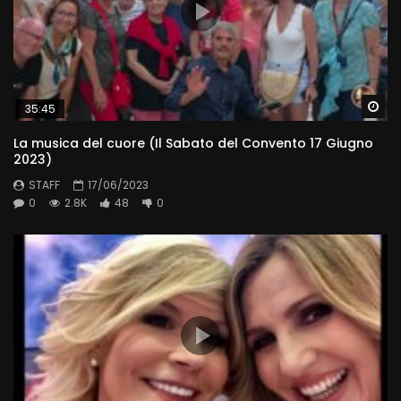
Wa
35:45
La musica del cuore (Il Sabato del Convento 17 Giugno
2023)
STAFF
17/06/2023
0
2.8K
48
0