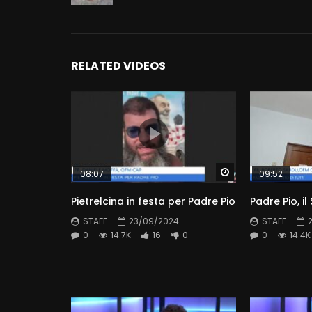
RELATED VIDEOS
Watch Later
08:07
09:52
Pietrelcina in festa per Padre Pio
Padre Pio, il
STAFF
23/09/2024
STAFF
0
14.7K
16
0
0
14.4K