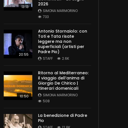
2026
13:13
SIMONA MARMORINO
733
Antonio Stornaiolo: con
Toti e Tata risate
leggere ma non
superficiali (artisti per
Padre Pio)
20:55
STAFF
2.6K
Later
Ritorno al Mediterraneo:
il viaggio dell’anima di
Giorgio De Chirico |
Itinerari domenicali
SIMONA MARMORINO
10:50
508
La benedizione di Padre
Pio
STAFF
12.8K