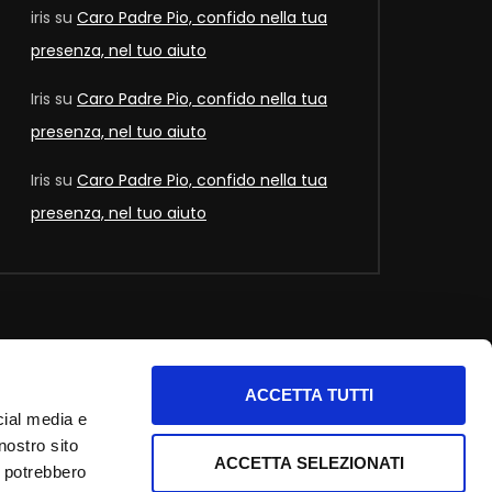
iris
su
Caro Padre Pio, confido nella tua
presenza, nel tuo aiuto
Iris
su
Caro Padre Pio, confido nella tua
presenza, nel tuo aiuto
Iris
su
Caro Padre Pio, confido nella tua
presenza, nel tuo aiuto
ACCETTA TUTTI
nfo utili
cial media e
nostro sito
nformativa privacy
ACCETTA SELEZIONATI
i potrebbero
ookie Policy