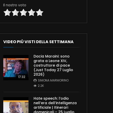
Il nostro voto
VIDEO PIÙ VISTI DELLA SETTIMANA
Dacia Maraini: sono
grata a Leone XIV,
costruttore di pace
(Just Today 27 Luglio
2026)
17:32
SIMONA MARMORINO
2.2K
Hate speech: l’odio
nell’era dell’intelligenza
artificiale | Itinerari
domenicali – 25 Luglio