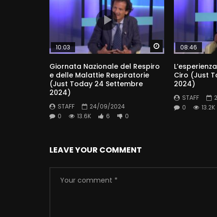
Watch Later
10:03
08:46
Giornata Nazionale del Respiro
L’esperienza
e delle Malattie Respiratorie
Ciro (Just 
(Just Today 24 Settembre
2024)
2024)
STAFF
STAFF
24/09/2024
0
13.2K
0
13.6K
6
0
LEAVE YOUR COMMENT