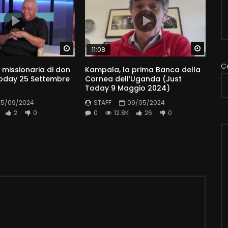
Watch Later
Watch 
11:08
C
 missionaria di don
Kampala, la prima Banca della
Today 25 Settembre
Cornea dell’Uganda (Just
Today 9 Maggio 2024)
25/09/2024
STAFF
09/05/2024
2
0
0
12.8K
26
0