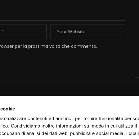
 browser per la prossima volta che commento.
 cookie
Contatti
I
rsonalizzare contenuti ed annunci, per fornire funzionalità dei so
ffico. Condividiamo inoltre informazioni sul modo in cui utilizza il 
Email:
info@padrepio.tv
I
 occupano di analisi dei dati web, pubblicità e social media, i qual
Tel:
+39.0882.413113
C