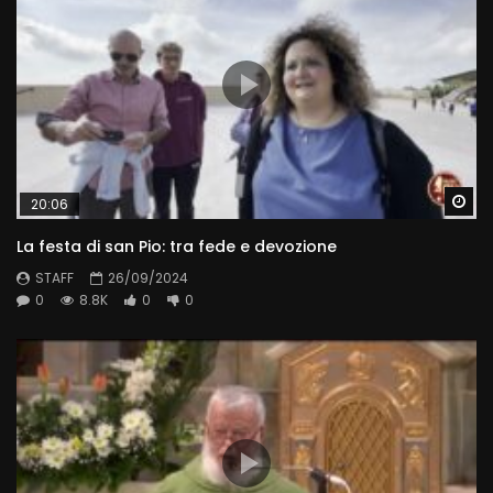
Wa
20:06
La festa di san Pio: tra fede e devozione
STAFF
26/09/2024
0
8.8K
0
0