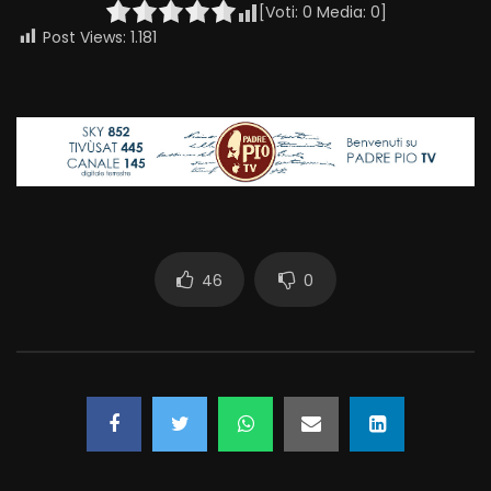
[Voti:
0
Media:
0
]
Post Views:
1.181
46
0