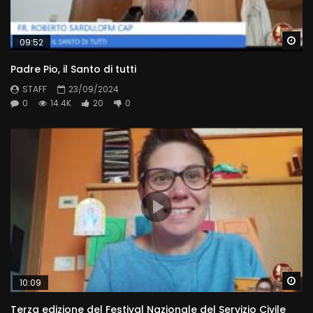
Wa
09:52
Padre Pio, il Santo di tutti
STAFF
23/09/2024
0
14.4K
20
0
Wa
10:09
Terza edizione del Festival Nazionale del Servizio Civile