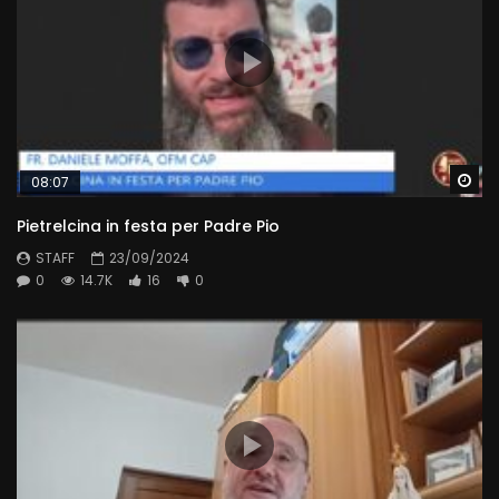
Wa
08:07
Pietrelcina in festa per Padre Pio
STAFF
23/09/2024
0
14.7K
16
0