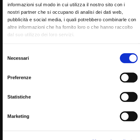
informazioni sul modo in cui utilizza il nostro sito con i
nostri partner che si occupano di analisi dei dati web,
pubblicità e social media, i quali potrebbero combinarle con
altre informazioni che ha fornito loro o che hanno raccolto
dal suo utilizzo dei loro servizi.
Selezione
Necessari
del
consenso
Wa
08:46
Preferenze
L’esperienza missionaria di don Ciro (Just Today 25
Settembre 2024)
Statistiche
STAFF
25/09/2024
0
13.2K
2
0
Marketing