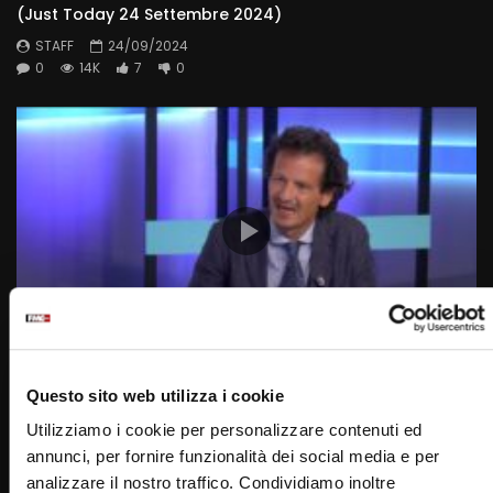
(Just Today 24 Settembre 2024)
STAFF
24/09/2024
0
14K
7
0
Wa
10:03
Giornata Nazionale del Respiro e delle Malattie
Questo sito web utilizza i cookie
Respiratorie (Just Today 24 Settembre 2024)
Utilizziamo i cookie per personalizzare contenuti ed
STAFF
24/09/2024
annunci, per fornire funzionalità dei social media e per
0
13.6K
6
0
analizzare il nostro traffico. Condividiamo inoltre