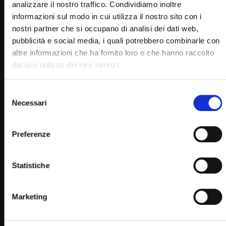
analizzare il nostro traffico. Condividiamo inoltre
0
13.6K
6
0
informazioni sul modo in cui utilizza il nostro sito con i
nostri partner che si occupano di analisi dei dati web,
pubblicità e social media, i quali potrebbero combinarle con
altre informazioni che ha fornito loro o che hanno raccolto
dal suo utilizzo dei loro servizi.
Selezione
Necessari
del
consenso
Wa
Preferenze
08:46
L’esperienza missionaria di don Ciro (Just Today 25
Settembre 2024)
Statistiche
STAFF
25/09/2024
0
13.2K
2
0
Marketing