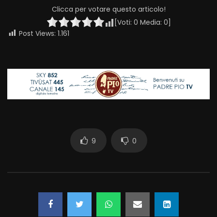
Clicca per votare questo articolo!
[Voti:
0
Media:
0
]
Post Views:
1.161
9
0