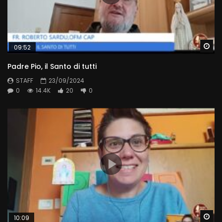
Wa
09:52
Padre Pio, il Santo di tutti
STAFF
23/09/2024
0
14.4K
20
0
Wa
10:09