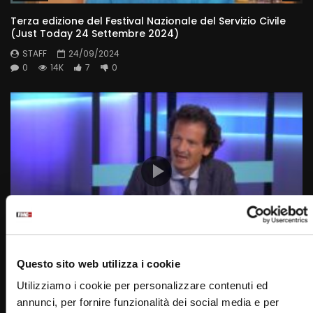
Terza edizione del Festival Nazionale del Servizio Civile
(Just Today 24 Settembre 2024)
STAFF
24/09/2024
0
14K
7
0
Wa
10:03
Questo sito web utilizza i cookie
Giornata Nazionale del Respiro e delle Malattie
Utilizziamo i cookie per personalizzare contenuti ed
Respiratorie (Just Today 24 Settembre 2024)
annunci, per fornire funzionalità dei social media e per
STAFF
24/09/2024