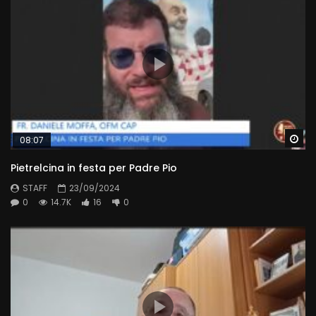
Wa
08:07
Pietrelcina in festa per Padre Pio
STAFF
23/09/2024
0
14.7K
16
0