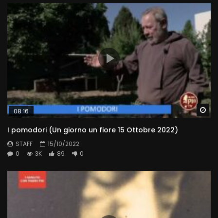
Wa
08:16
I pomodori (Un giorno un fiore 15 Ottobre 2022)
STAFF
15/10/2022
0
3K
89
0