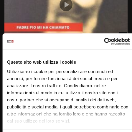
Wa
05:37
Padre Pio mi ha chiamato
STAFF
11/04/2024
Questo sito web utilizza i cookie
0
2.9K
294
0
Utilizziamo i cookie per personalizzare contenuti ed
annunci, per fornire funzionalità dei social media e per
analizzare il nostro traffico. Condividiamo inoltre
informazioni sul modo in cui utilizza il nostro sito con i
nostri partner che si occupano di analisi dei dati web,
pubblicità e social media, i quali potrebbero combinarle con
altre informazioni che ha fornito loro o che hanno raccolto
dal suo utilizzo dei loro servizi.