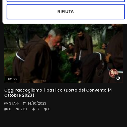
STAFF
22/01/2022
0
2.7K
100
0
RIFIUTA
Wa
05:22
Oggi raccogliamo il basilico (L’orto del Convento 14
Ottobre 2023)
STAFF
14/10/2023
0
2.6K
17
0