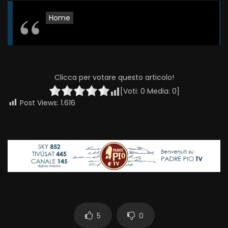
Home
Clicca per votare questo articolo!
[Voti:
0
Media:
0
]
Post Views:
1.616
5
0