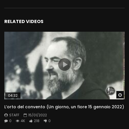
RELATED VIDEOS
Wa
04:32
L’orto del convento (Un giorno, un fiore 15 gennaio 2022)
STAFF
15/01/2022
0
4K
218
0