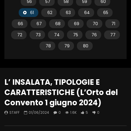
56
57
58
59
60
61
62
63
64
65
66
67
68
69
70
71
72
73
74
75
76
77
78
79
80
L’ INSALATA, TIPOLOGIE E
CARATTERISTICHE (L’Orto del
Convento 1 giugno 2024)
STAFF
01/06/2024
0
1.6K
5
0