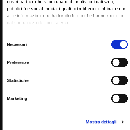
nostri partner che si occupano di analisi dei dati web,
pubblicità e social media, i quali potrebbero combinarle con
altre informazioni che ha fornito loro o che hanno raccolto
dal suo utilizzo dei loro servizi.
Selezione
Necessari
del
consenso
Preferenze
Wa
05:38
Coordinazioni arti superiori e interiori (Un Giorno, un
Statistiche
allenamento 8 Dicembre)
STAFF
08/12/2022
0
2.1K
9
0
Marketing
Mostra dettagli