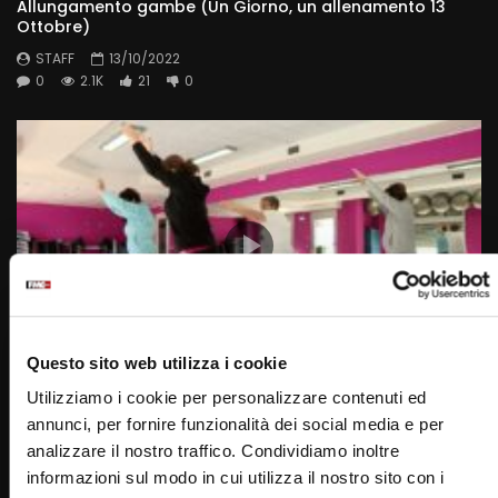
Allungamento gambe (Un Giorno, un allenamento 13
Ottobre)
STAFF
13/10/2022
0
2.1K
21
0
Questo sito web utilizza i cookie
Wa
07:38
Utilizziamo i cookie per personalizzare contenuti ed
Un giorno, Allenamento 14 febbraio 2023
annunci, per fornire funzionalità dei social media e per
STAFF
14/02/2023
analizzare il nostro traffico. Condividiamo inoltre
0
2.1K
12
0
informazioni sul modo in cui utilizza il nostro sito con i