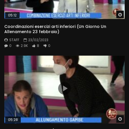
Wa
05:12
Coordinazioni esercizi arti inferiori (Un Giorno Un
Allenamento 23 febbraio)
STAFF
23/02/2023
0
2.9K
8
0
Wa
05:28