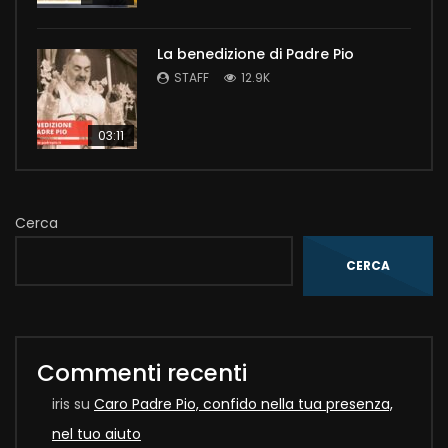
La benedizione di Padre Pio
STAFF
12.9K
03:11
Cerca
CERCA
Commenti recenti
iris
su
Caro Padre Pio, confido nella tua presenza,
nel tuo aiuto