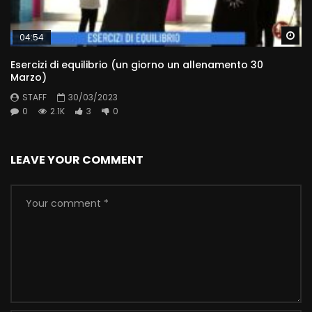
Wa
04:54
Esercizi di equilibrio (un giorno un allenamento 30
Marzo)
STAFF
30/03/2023
0
2.1K
3
0
LEAVE YOUR COMMENT