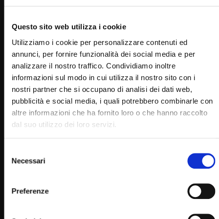
Questo sito web utilizza i cookie
Utilizziamo i cookie per personalizzare contenuti ed
annunci, per fornire funzionalità dei social media e per
analizzare il nostro traffico. Condividiamo inoltre
informazioni sul modo in cui utilizza il nostro sito con i
nostri partner che si occupano di analisi dei dati web,
Wa
02:02:33
pubblicità e social media, i quali potrebbero combinarle con
altre informazioni che ha fornito loro o che hanno raccolto
Santo Rosario e Santa Messa – 2 febbraio 2023 (padre
dal suo utilizzo dei loro servizi.
Franco Moscone)
STAFF
02/02/2023
Selezione
0
15.5K
331
0
Necessari
del
consenso
Preferenze