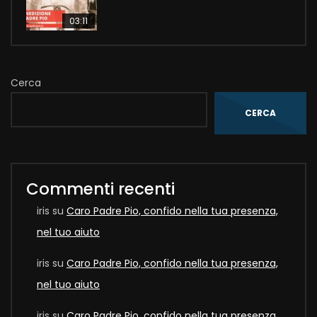
03:11
Cerca
CERCA
Commenti recenti
iris
su
Caro Padre Pio, confido nella tua presenza,
nel tuo aiuto
iris
su
Caro Padre Pio, confido nella tua presenza,
nel tuo aiuto
iris
su
Caro Padre Pio, confido nella tua presenza,