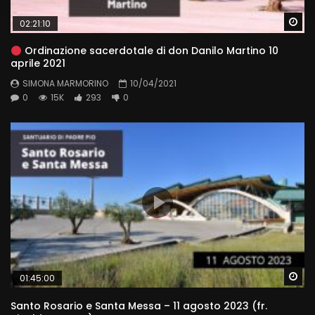
Wa
02:21:10
Ordinazione sacerdotale di don Danilo Martino 10
aprile 2021
SIMONA MARMORINO
10/04/2021
0
15K
293
0
Wa
01:45:00
Santo Rosario e Santa Messa – 11 agosto 2023 (fr.