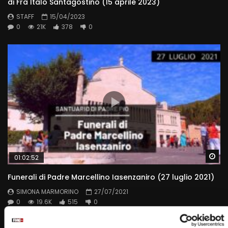
di Fra Italo Santagostino (15 aprile 2023)
STAFF
15/04/2023
0
21K
378
0
Wa
01:02:52
Funerali di Padre Marcellino Iasenzaniro (27 luglio 2021)
SIMONA MARMORINO
27/07/2021
0
19.6K
515
0