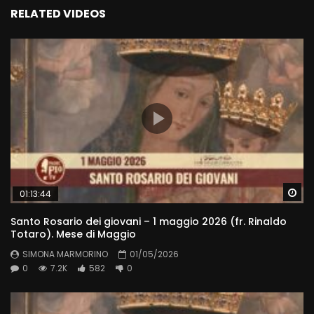
RELATED VIDEOS
Wa
01:13:44
Santo Rosario dei giovani – 1 maggio 2026 (fr. Rinaldo
Totaro). Mese di Maggio
SIMONA MARMORINO
01/05/2026
0
7.2K
582
0