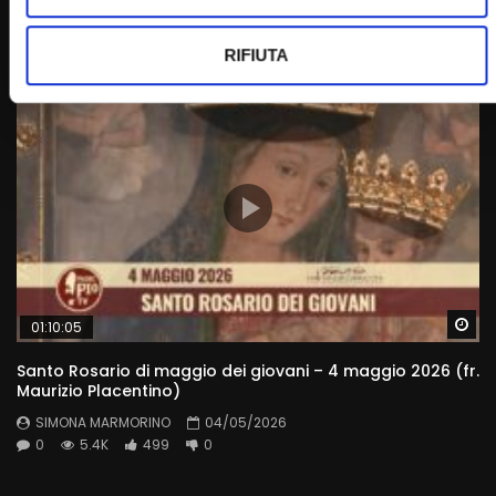
SIMONA MARMORINO
25/05/2026
0
5.5K
508
0
RIFIUTA
Wa
01:10:05
Santo Rosario di maggio dei giovani – 4 maggio 2026 (fr.
Maurizio Placentino)
SIMONA MARMORINO
04/05/2026
0
5.4K
499
0