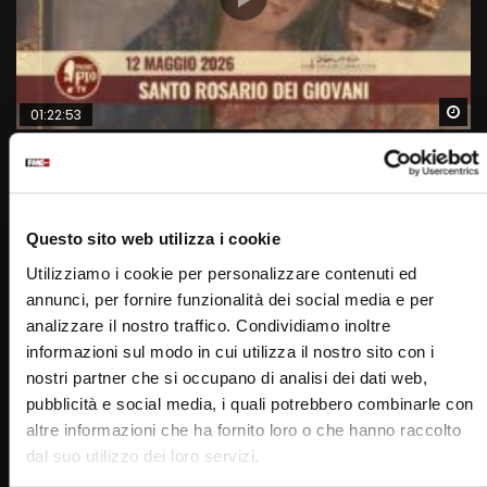
Wa
01:22:53
Rosario di maggio dei giovani – 12 maggio 2026 (don
Maurizio Patriciello)
SIMONA MARMORINO
12/05/2026
0
5.8K
523
0
Questo sito web utilizza i cookie
Utilizziamo i cookie per personalizzare contenuti ed
annunci, per fornire funzionalità dei social media e per
analizzare il nostro traffico. Condividiamo inoltre
informazioni sul modo in cui utilizza il nostro sito con i
nostri partner che si occupano di analisi dei dati web,
pubblicità e social media, i quali potrebbero combinarle con
altre informazioni che ha fornito loro o che hanno raccolto
dal suo utilizzo dei loro servizi.