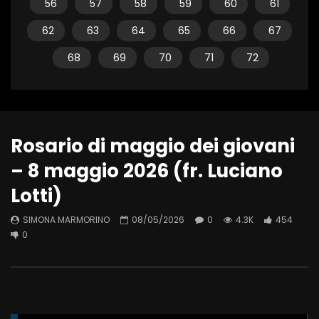
56
57
58
59
60
61
62
63
64
65
66
67
68
69
70
71
72
Rosario di maggio dei giovani
– 8 maggio 2026 (fr. Luciano
Lotti)
SIMONA MARMORINO
08/05/2026
0
4.3K
454
0