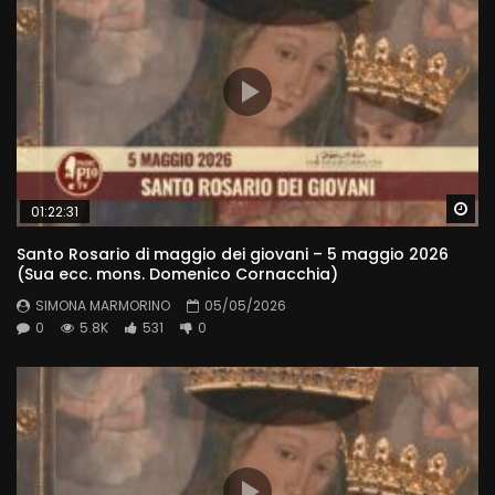
Wa
01:22:31
Santo Rosario di maggio dei giovani – 5 maggio 2026
(Sua ecc. mons. Domenico Cornacchia)
SIMONA MARMORINO
05/05/2026
0
5.8K
531
0