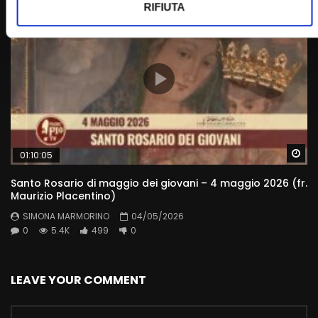
RIFIUTA
Wa
01:10:05
Santo Rosario di maggio dei giovani – 4 maggio 2026 (fr.
Maurizio Placentino)
SIMONA MARMORINO
04/05/2026
0
5.4K
499
0
LEAVE YOUR COMMENT