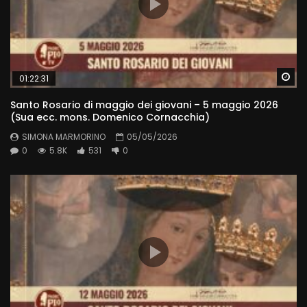
Wa
01:22:31
Santo Rosario di maggio dei giovani – 5 maggio 2026
(Sua ecc. mons. Domenico Cornacchia)
SIMONA MARMORINO
05/05/2026
0
5.8K
531
0