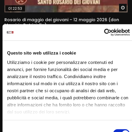
Wa
01:22:53
Rosario di maggio dei giovani – 12 maggio 2026 (don
Maurizio Patriciello)
SIMONA MARMORINO
12/05/2026
0
5.8K
523
0
Questo sito web utilizza i cookie
Utilizziamo i cookie per personalizzare contenuti ed
annunci, per fornire funzionalità dei social media e per
analizzare il nostro traffico. Condividiamo inoltre
informazioni sul modo in cui utilizza il nostro sito con i
nostri partner che si occupano di analisi dei dati web,
pubblicità e social media, i quali potrebbero combinarle con
altre informazioni che ha fornito loro o che hanno raccolto
dal suo utilizzo dei loro servizi.
Wa
01:11:46
Rosario di maggio con i giovani – 13 maggio 2026 (fr.
Selezione
Pasquale Cianci)