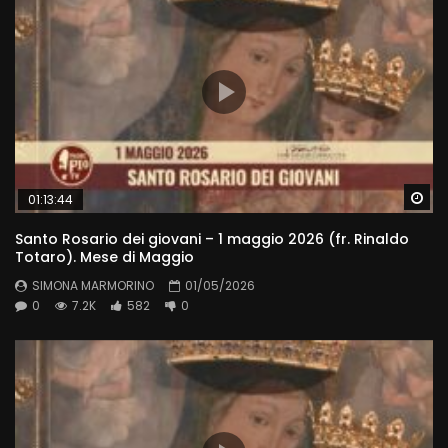
Wa
01:13:44
Santo Rosario dei giovani – 1 maggio 2026 (fr. Rinaldo
Totaro). Mese di Maggio
SIMONA MARMORINO
01/05/2026
0
7.2K
582
0