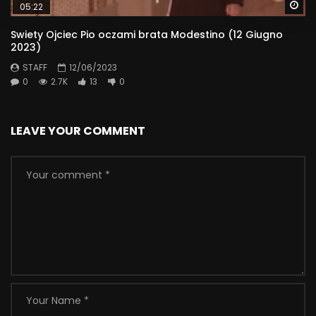
Wa
05:22
Swiety Ojciec Pio oczami brata Modestino (12 Giugno
2023)
STAFF
12/06/2023
0
2.7K
13
0
LEAVE YOUR COMMENT