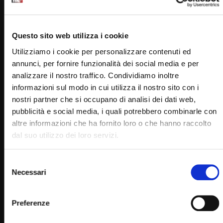
Questo sito web utilizza i cookie
Utilizziamo i cookie per personalizzare contenuti ed
annunci, per fornire funzionalità dei social media e per
analizzare il nostro traffico. Condividiamo inoltre
informazioni sul modo in cui utilizza il nostro sito con i
Wa
06:06
nostri partner che si occupano di analisi dei dati web,
Radosci i trudnosci w relacjach z kobietami (15 Maggio
pubblicità e social media, i quali potrebbero combinarle con
2023)
altre informazioni che ha fornito loro o che hanno raccolto
STAFF
15/05/2023
dal suo utilizzo dei loro servizi.
0
3.2K
12
0
Selezione
Necessari
del
consenso
Preferenze