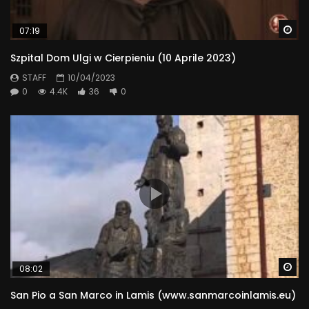
Wa
07:19
Szpital Dom Ulgi w Cierpieniu (10 Aprile 2023)
STAFF
10/04/2023
0
4.4K
36
0
Wa
08:02
San Pio a San Marco in Lamis (www.sanmarcoinlamis.eu)