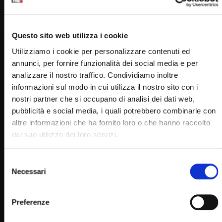
Questo sito web utilizza i cookie
Utilizziamo i cookie per personalizzare contenuti ed
annunci, per fornire funzionalità dei social media e per
analizzare il nostro traffico. Condividiamo inoltre
informazioni sul modo in cui utilizza il nostro sito con i
Wa
06:06
nostri partner che si occupano di analisi dei dati web,
Radosci i trudnosci w relacjach z kobietami (15 Maggio
pubblicità e social media, i quali potrebbero combinarle con
2023)
altre informazioni che ha fornito loro o che hanno raccolto
STAFF
15/05/2023
dal suo utilizzo dei loro servizi.
0
3.2K
12
0
Selezione
Necessari
del
consenso
Preferenze