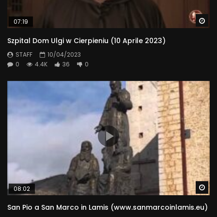
Wa
07:19
Szpital Dom Ulgi w Cierpieniu (10 Aprile 2023)
STAFF
10/04/2023
0
4.4K
36
0
Wa
08:02
San Pio a San Marco in Lamis (www.sanmarcoinlamis.eu)