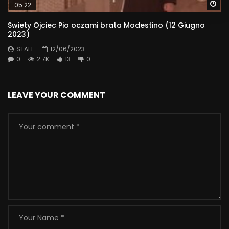
Wa
05:22
Swiety Ojciec Pio oczami brata Modestino (12 Giugno
2023)
STAFF
12/06/2023
0
2.7K
13
0
LEAVE YOUR COMMENT