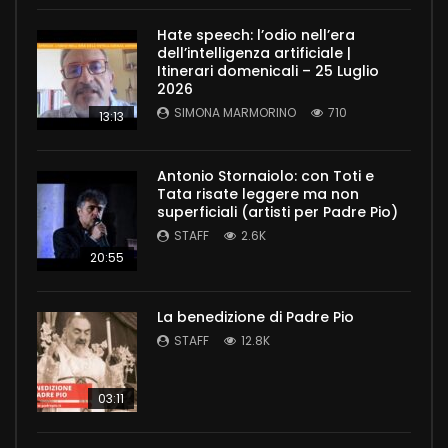
Hate speech: l’odio nell’era
dell’intelligenza artificiale |
Itinerari domenicali – 25 Luglio
2026
SIMONA MARMORINO
710
13:13
Antonio Stornaiolo: con Toti e
Tata risate leggere ma non
superficiali (artisti per Padre Pio)
STAFF
2.6K
20:55
La benedizione di Padre Pio
STAFF
12.8K
03:11