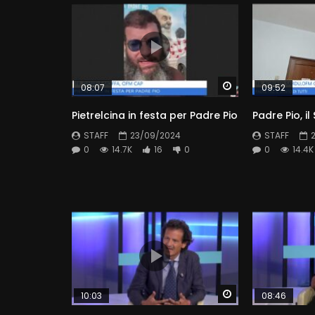
Watch Later
08:07
09:52
Pietrelcina in festa per Padre Pio
Padre Pio, il
STAFF
23/09/2024
STAFF
0
14.7K
16
0
0
14.4K
Watch Later
10:03
08:46