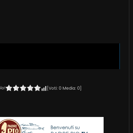
lo!
[Voti:
0
Media:
0
]