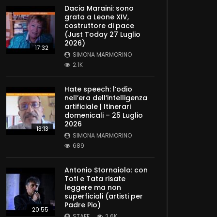
Dacia Maraini: sono
grata a Leone XIV,
costruttore di pace
(Just Today 27 Luglio
2026)
17:32
SIMONA MARMORINO
2.1K
Hate speech: l’odio
nell’era dell’intelligenza
artificiale | Itinerari
domenicali – 25 Luglio
2026
13:13
SIMONA MARMORINO
689
Antonio Stornaiolo: con
Toti e Tata risate
leggere ma non
superficiali (artisti per
Padre Pio)
20:55
STAFF
2.6K