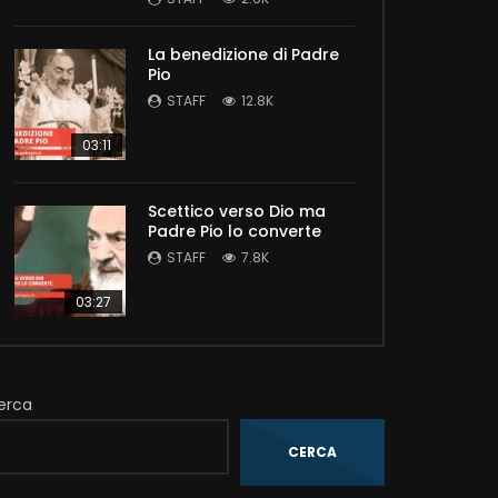
La benedizione di Padre
Pio
STAFF
12.8K
03:11
Scettico verso Dio ma
Padre Pio lo converte
STAFF
7.8K
03:27
erca
CERCA