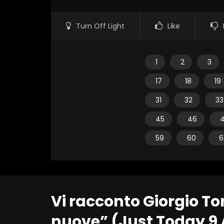
Turn Off Light
Like
1
2
3
17
18
19
31
32
33
45
46
59
60
6
Vi racconto Giorgio To
nuove” (Just Today 9 