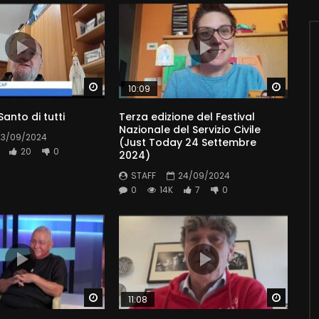
Watch Later
Watch 
10:09
 Santo di tutti
Terza edizione del Festival
Nazionale del Servizio Civile
23/09/2024
(Just Today 24 Settembre
20
0
2024)
STAFF
24/09/2024
0
14K
7
0
Watch Later
Watch 
11:08