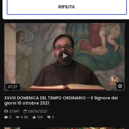
RIFIUTA
STAFF
01/04/2023
0
5.3K
16
0
Wa
07:27
XXVIII DOMENICA DEL TEMPO ORDINARIO – Il Signore dei
giorni 10 ottobre 2021
STAFF
09/10/2021
0
4.9K
109
0