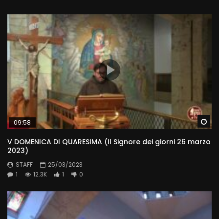
Wa
09:58
V DOMENICA DI QUARESIMA (Il Signore dei giorni 26 marzo
2023)
STAFF
25/03/2023
1
12.3K
1
0