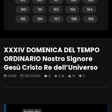
185
186
187
188
189
190
191
192
193
194
195
196
197
198
199
XXXIV DOMENICA DEL TEMPO
ORDINARIO Nostro Signore
Gesù Cristo Re dell’Universo
STAFF
25/11/2023
0
2.2K
13
0