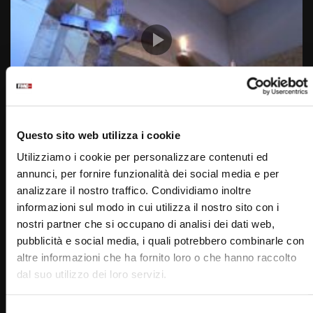
Wa
06:07
Questo sito web utilizza i cookie
Il Signore dei giorni 13 agosto 2023
Utilizziamo i cookie per personalizzare contenuti ed
STAFF
12/08/2023
annunci, per fornire funzionalità dei social media e per
0
10.6K
80
0
analizzare il nostro traffico. Condividiamo inoltre
informazioni sul modo in cui utilizza il nostro sito con i
nostri partner che si occupano di analisi dei dati web,
pubblicità e social media, i quali potrebbero combinarle con
altre informazioni che ha fornito loro o che hanno raccolto
dal suo utilizzo dei loro servizi.
Selezione