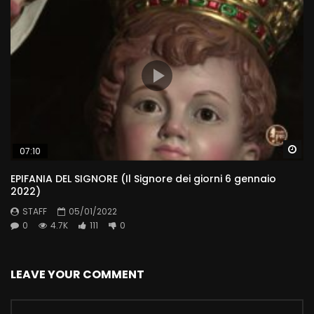
Wa
07:10
EPIFANIA DEL SIGNORE (Il Signore dei giorni 6 gennaio
2022)
STAFF
05/01/2022
0
4.7K
111
0
LEAVE YOUR COMMENT