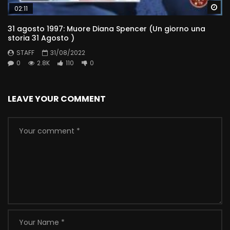
Wa
02:11
31 agosto 1997: Muore Diana Spencer (Un giorno una
storia 31 Agosto )
STAFF
31/08/2022
0
2.8K
110
0
LEAVE YOUR COMMENT