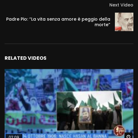
Next Video
Padre Pio: “La vita senza amore è peggio della
morte”
RELATED VIDEOS
Wa
02:09