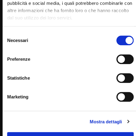
pubblicità e social media, i quali potrebbero combinarle con
altre informazioni che ha fornito loro o che hanno raccolto
dal suo utilizzo dei loro servizi.
Selezione
Necessari
del
consenso
Wa
01:50
Preferenze
29 agosto 1880: Nasce Marie-Louise Meilleur (Un giorno
una storia 29 Agosto)
Statistiche
STAFF
29/08/2022
0
3.5K
89
0
Marketing
Mostra dettagli