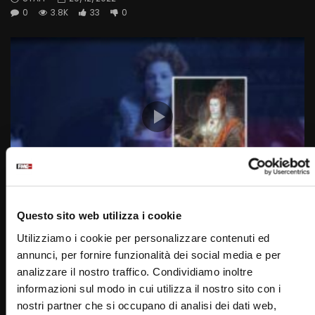
0
3.8K
33
0
Wa
02:43
Questo sito web utilizza i cookie
7 Settembre 1533: Nasce Elisabetta I (Un giorno una
storia 7 Settembre)
Utilizziamo i cookie per personalizzare contenuti ed
STAFF
07/09/2022
annunci, per fornire funzionalità dei social media e per
0
3.5K
33
0
analizzare il nostro traffico. Condividiamo inoltre
informazioni sul modo in cui utilizza il nostro sito con i
nostri partner che si occupano di analisi dei dati web,