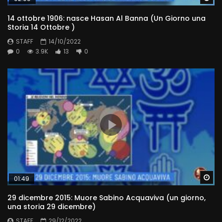
14 ottobre 1906: nasce Hasan Al Banna (Un Giorno una
Storia 14 Ottobre )
STAFF
14/10/2022
0
3.9K
13
0
Wa
01:49
29 dicembre 2015: Muore Sabino Acquaviva (un giorno,
una storia 29 dicembre)
STAFF
29/12/2022