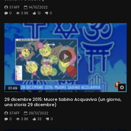
STAFF
14/10/2022
0
3.9K
13
0
Wa
01:49
29 dicembre 2015: Muore Sabino Acquaviva (un giorno,
una storia 29 dicembre)
STAFF
29/12/2022
0
3.8K
33
0