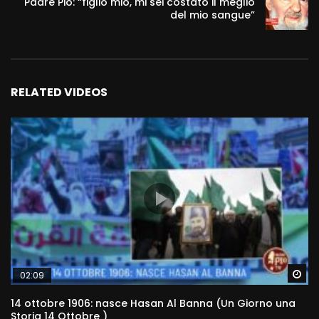
Padre Pio: “figlio mio, mi sei costato il meglio
del mio sangue”
RELATED VIDEOS
Wa
02:09
14 ottobre 1906: nasce Hasan Al Banna (Un Giorno una
Storia 14 Ottobre )