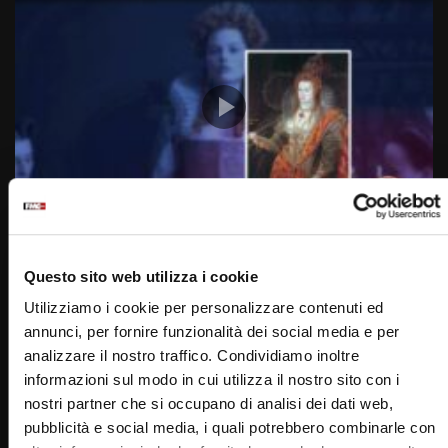
Wa
02:43
7 Settembre 1533: Nasce Elisabetta I (Un giorno una
storia 7 Settembre)
Questo sito web utilizza i cookie
STAFF
07/09/2022
Utilizziamo i cookie per personalizzare contenuti ed
0
3.5K
33
0
annunci, per fornire funzionalità dei social media e per
analizzare il nostro traffico. Condividiamo inoltre
informazioni sul modo in cui utilizza il nostro sito con i
nostri partner che si occupano di analisi dei dati web,
pubblicità e social media, i quali potrebbero combinarle con