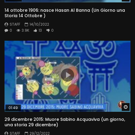
14 ottobre 1906: nasce Hasan Al Banna (Un Giorno una
Storia 14 Ottobre )
STAFF
14/10/2022
0
3.9K
13
0
Wa
01:49
29 dicembre 2015: Muore Sabino Acquaviva (un giorno,
una storia 29 dicembre)
STAFF
29/12/2022