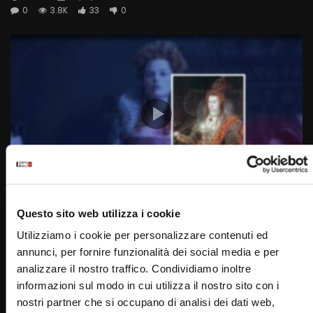
0
3.8K
33
0
Wa
02:43
Questo sito web utilizza i cookie
7 Settembre 1533: Nasce Elisabetta I (Un giorno una
storia 7 Settembre)
Utilizziamo i cookie per personalizzare contenuti ed
STAFF
07/09/2022
annunci, per fornire funzionalità dei social media e per
0
3.5K
33
0
analizzare il nostro traffico. Condividiamo inoltre
informazioni sul modo in cui utilizza il nostro sito con i
nostri partner che si occupano di analisi dei dati web,