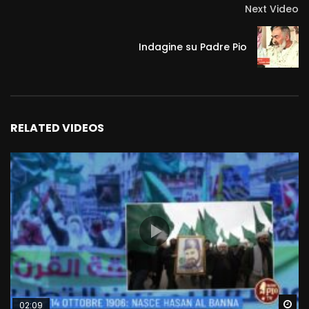
Next Video
Indagine su Padre Pio
RELATED VIDEOS
Wa
02:09