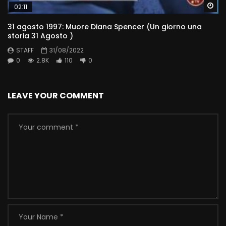
Wa
02:11
31 agosto 1997: Muore Diana Spencer (Un giorno una
storia 31 Agosto )
STAFF
31/08/2022
0
2.8K
110
0
LEAVE YOUR COMMENT