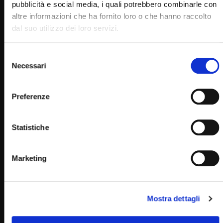
pubblicità e social media, i quali potrebbero combinarle con
altre informazioni che ha fornito loro o che hanno raccolto
dal suo utilizzo dei loro servizi.
Selezione
Necessari
del
consenso
Wa
01:50
Preferenze
29 agosto 1880: Nasce Marie-Louise Meilleur (Un giorno
una storia 29 Agosto)
Statistiche
STAFF
29/08/2022
0
3.5K
89
0
Marketing
Mostra dettagli