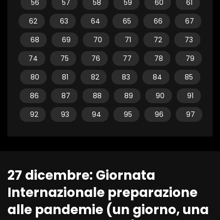
56
57
58
59
60
61
62
63
64
65
66
67
68
69
70
71
72
73
74
75
76
77
78
79
80
81
82
83
84
85
86
87
88
89
90
91
92
93
94
95
96
97
27 dicembre: Giornata
Internazionale preparazione
alle pandemie (un giorno, una