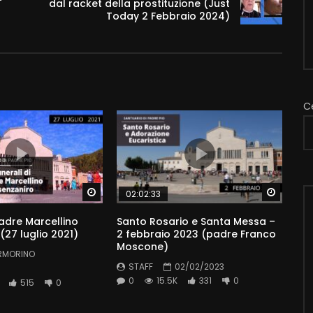
dal racket della prostituzione (Just
Today 2 Febbraio 2024)
C
Watch Later
Watch 
02:02:33
Padre Marcellino
Santo Rosario e Santa Messa –
(27 luglio 2021)
2 febbraio 2023 (padre Franco
Moscone)
RMORINO
STAFF
02/02/2023
0
15.5K
331
0
515
0