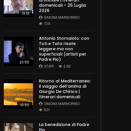
artificiale | Itinerari
domenicali – 25 Luglio
2026
13:13
SIMONA MARMORINO
726
Antonio Stornaiolo: con
Toti e Tata risate
leggere ma non
superficiali (artisti per
Padre Pio)
20:55
STAFF
2.6K
Ritorno al Mediterraneo:
il viaggio dell’anima di
Giorgio De Chirico |
Itinerari domenicali
SIMONA MARMORINO
10:50
501
La benedizione di Padre
Pio