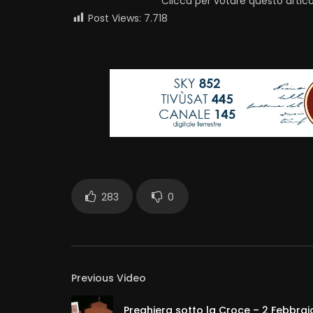
Clicca per votare questo artico
Post Views:
7.718
283
0
Previous Video
Preghiera sotto la Croce – 2 Febbrai