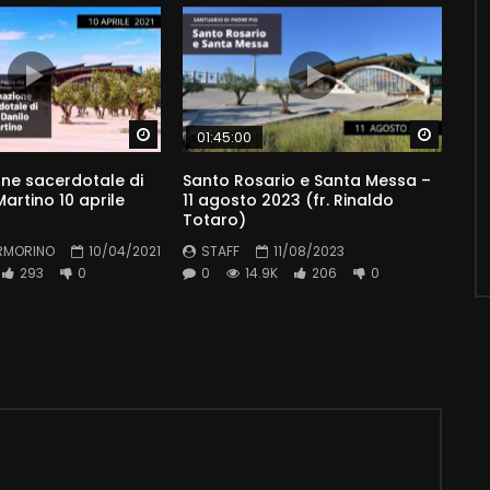
Watch Later
Watch 
01:45:00
ne sacerdotale di
Santo Rosario e Santa Messa –
artino 10 aprile
11 agosto 2023 (fr. Rinaldo
Totaro)
RMORINO
10/04/2021
STAFF
11/08/2023
293
0
0
14.9K
206
0