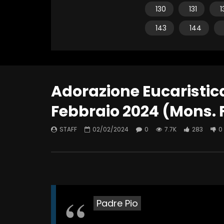
130
131
1
143
144
Adorazione Eucaristic
Febbraio 2024 (Mons.
STAFF
02/02/2024
0
7.7K
283
0
Padre Pio