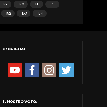
139
140
141
142
152
153
154
SEGUICI SU
IL NOSTRO VOTO: