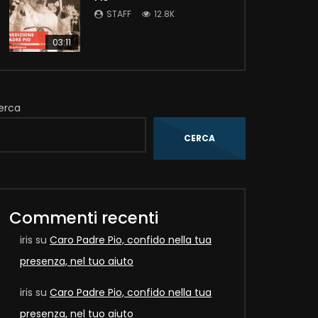
STAFF
12.8K
03:11
erca
CERCA
Later
Commenti recenti
iris
su
Caro Padre Pio, confido nella tua
presenza, nel tuo aiuto
iris
su
Caro Padre Pio, confido nella tua
presenza, nel tuo aiuto