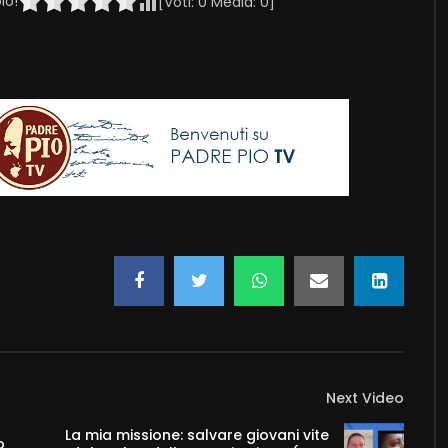
lo!
[Voti:
0
Media:
0
]
Next Video
La mia missione: salvare giovani vite
o