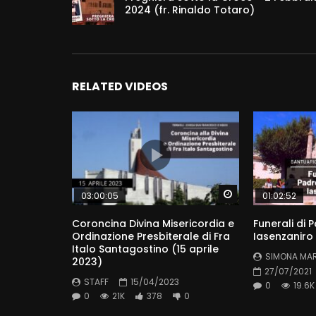
2024 (fr. Rinaldo Totaro)
RELATED VIDEOS
Watch Later
03:00:05
01:02:52
Coroncina Divina Misericordia e
Funerali di 
Ordinazione Presbiterale di Fra
Iasenzaniro 
Italo Santagostino (15 aprile
SIMONA MA
2023)
27/07/2021
STAFF
15/04/2023
0
19.6K
0
21K
378
0