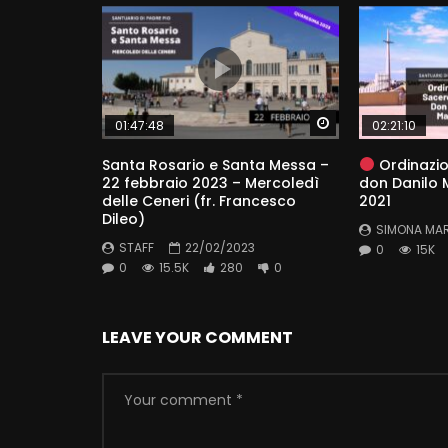
Watch Later
01:47:48
02:21:10
Santa Rosario e Santa Messa –
Ordinazio
22 febbraio 2023 – Mercoledì
don Danilo M
delle Ceneri (fr. Francesco
2021
Dileo)
SIMONA MA
STAFF
22/02/2023
0
15K
0
15.5K
280
0
LEAVE YOUR COMMENT