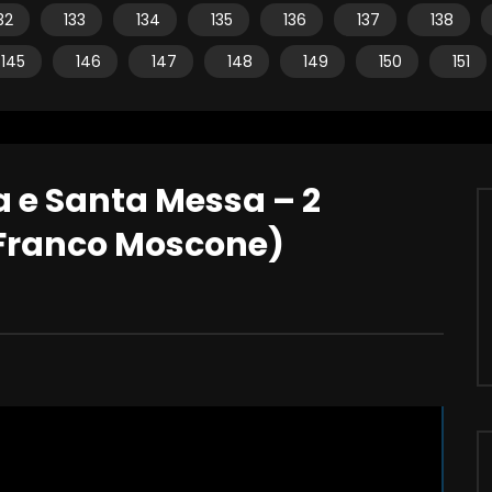
32
133
134
135
136
137
138
145
146
147
148
149
150
151
a e Santa Messa – 2
 Franco Moscone)