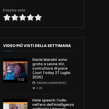
Il nostro voto
VIDEO PIÙ VISTI DELLA SETTIMANA
Dacia Maraini: sono
grata a Leone XIV,
costruttore di pace
(Just Today 27 Luglio
2026)
17:32
SIMONA MARMORINO
2.2K
Hate speech: l’odio
nell’era dell’intelligenza