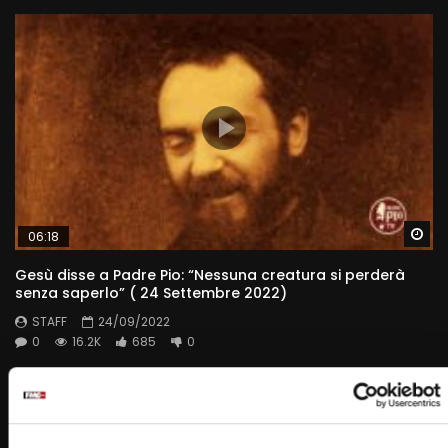
Wa
06:18
Gesù disse a Padre Pio: “Nessuna creatura si perderà
senza saperlo” ( 24 Settembre 2022)
STAFF
24/09/2022
0
16.2K
685
0