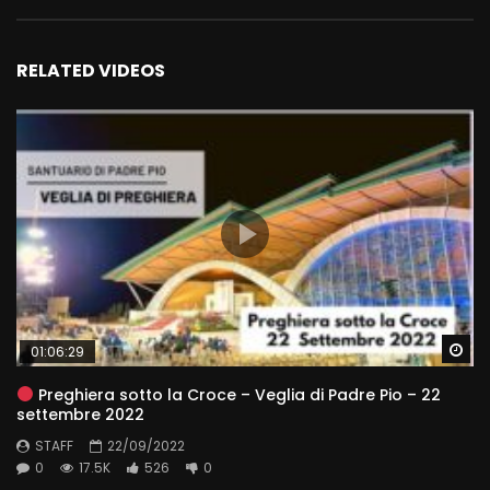
RELATED VIDEOS
Wa
01:06:29
Preghiera sotto la Croce – Veglia di Padre Pio – 22
settembre 2022
STAFF
22/09/2022
0
17.5K
526
0