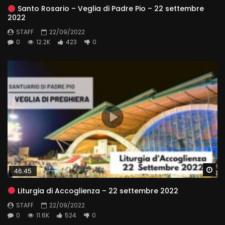
Santo Rosario – Veglia di Padre Pio – 22 settembre
2022
STAFF
22/09/2022
0
12.2K
423
0
Wa
46:45
Liturgia di Accoglienza – 22 settembre 2022
STAFF
22/09/2022
0
11.6K
524
0