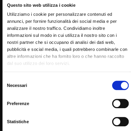
Questo sito web utilizza i cookie
Utilizziamo i cookie per personalizzare contenuti ed
annunci, per fornire funzionalità dei social media e per
analizzare il nostro traffico. Condividiamo inoltre
informazioni sul modo in cui utilizza il nostro sito con i
nostri partner che si occupano di analisi dei dati web,
Wa
03:08:10
pubblicità e social media, i quali potrebbero combinarle con
Santo Rosario e Santa Messa – 23 settembre 2022.
altre informazioni che ha fornito loro o che hanno raccolto
(Cardinale Sean Patric O’Malley)
dal suo utilizzo dei loro servizi.
STAFF
23/09/2022
0
13.6K
547
0
Selezione
Necessari
del
consenso
Preferenze
Statistiche