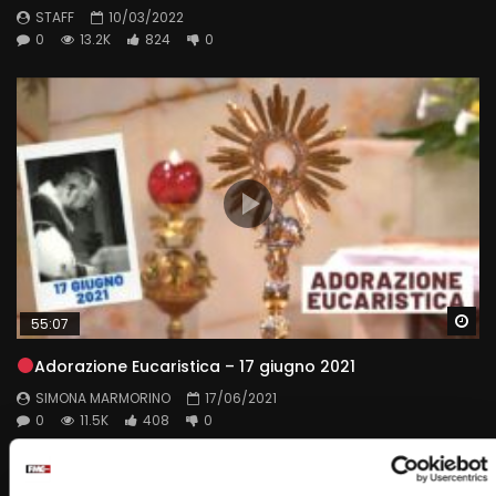
STAFF
10/03/2022
0
13.2K
824
0
Wa
55:07
Adorazione Eucaristica – 17 giugno 2021
SIMONA MARMORINO
17/06/2021
0
11.5K
408
0