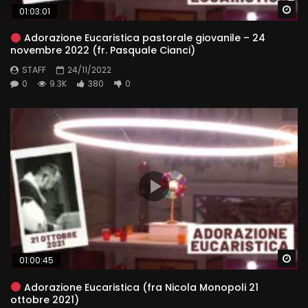
Wa
01:03:01
Adorazione Eucaristica pastorale giovanile – 24
novembre 2022 (fr. Pasquale Cianci)
STAFF
24/11/2022
0
9.3K
380
0
Wa
01:00:45
Adorazione Eucaristica (fra Nicola Monopoli 21
ottobre 2021)