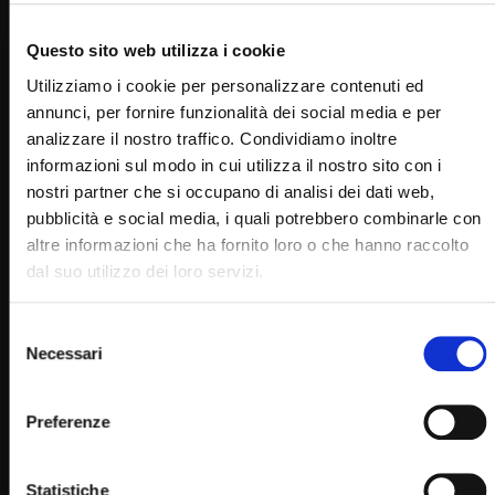
Questo sito web utilizza i cookie
Utilizziamo i cookie per personalizzare contenuti ed
annunci, per fornire funzionalità dei social media e per
analizzare il nostro traffico. Condividiamo inoltre
informazioni sul modo in cui utilizza il nostro sito con i
nostri partner che si occupano di analisi dei dati web,
Wa
01:07:46
pubblicità e social media, i quali potrebbero combinarle con
altre informazioni che ha fornito loro o che hanno raccolto
Adorazione Eucaristica pastorale giovanile – 20
ottobre 2022
dal suo utilizzo dei loro servizi.
STAFF
20/10/2022
0
9.8K
435
0
Selezione
Necessari
del
consenso
Preferenze
Statistiche