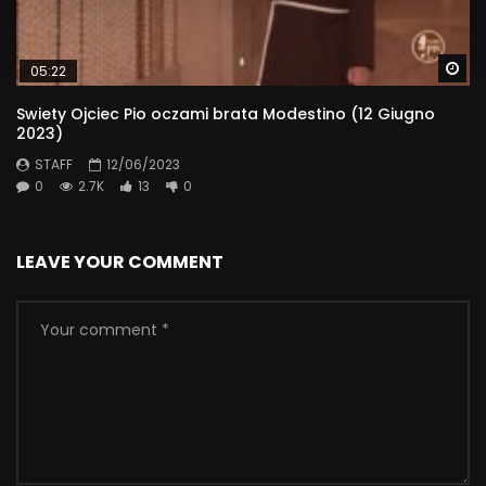
Wa
05:22
Swiety Ojciec Pio oczami brata Modestino (12 Giugno
2023)
STAFF
12/06/2023
0
2.7K
13
0
LEAVE YOUR COMMENT