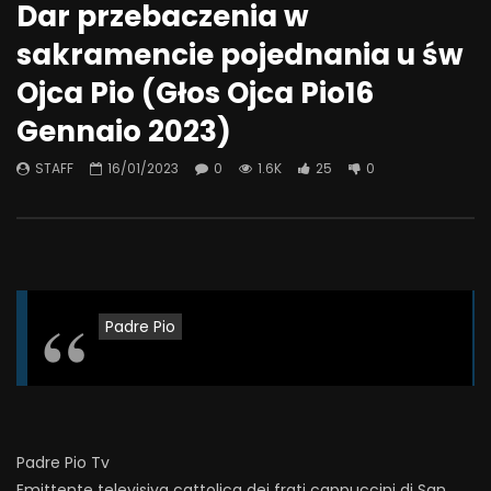
Dar przebaczenia w
sakramencie pojednania u św
Ojca Pio (Głos Ojca Pio16
Gennaio 2023)
STAFF
16/01/2023
0
1.6K
25
0
Padre Pio
Padre Pio Tv
Emittente televisiva cattolica dei frati cappuccini di San