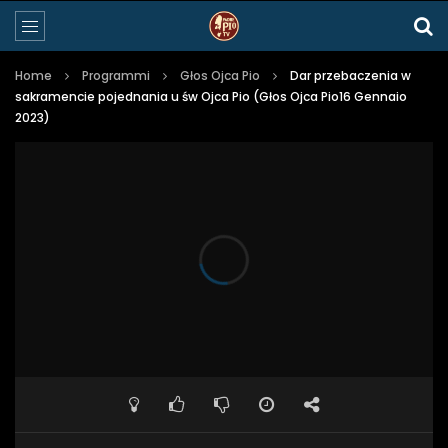
Home
Programmi
Głos Ojca Pio
Dar przebaczenia w
sakramencie pojednania u św Ojca Pio (Głos Ojca Pio16 Gennaio
2023)