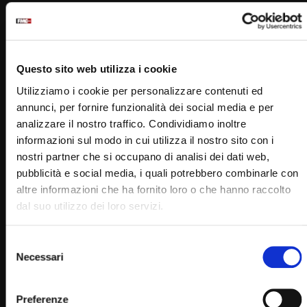
Questo sito web utilizza i cookie
Utilizziamo i cookie per personalizzare contenuti ed
annunci, per fornire funzionalità dei social media e per
analizzare il nostro traffico. Condividiamo inoltre
informazioni sul modo in cui utilizza il nostro sito con i
nostri partner che si occupano di analisi dei dati web,
Wa
06:06
pubblicità e social media, i quali potrebbero combinarle con
Radosci i trudnosci w relacjach z kobietami (15 Maggio
altre informazioni che ha fornito loro o che hanno raccolto
2023)
dal suo utilizzo dei loro servizi.
STAFF
15/05/2023
0
3.2K
12
0
Selezione
Necessari
del
consenso
Preferenze