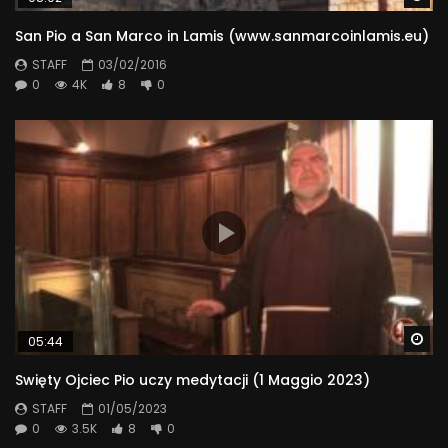
San Pio a San Marco in Lamis (www.sanmarcoinlamis.eu)
STAFF
03/02/2016
0
4K
8
0
Wa
05:44
Swięty Ojciec Pio uczy medytacji (1 Maggio 2023)
STAFF
01/05/2023
0
3.5K
8
0