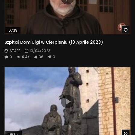
Wa
07:19
Szpital Dom Ulgi w Cierpieniu (10 Aprile 2023)
STAFF
10/04/2023
0
4.4K
36
0
Wa
08:02