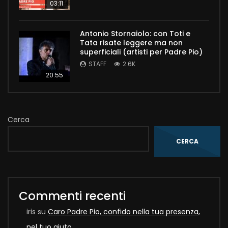
03:11
Antonio Stornaiolo: con Toti e
Tata risate leggere ma non
superficiali (artisti per Padre Pio)
STAFF
2.6K
20:55
Cerca
CERCA
Commenti recenti
iris
su
Caro Padre Pio, confido nella tua presenza,
nel tuo aiuto