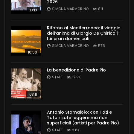
2026
SIMONA MARMORINO
811
13:13
Ritorno al Mediterraneo: il viaggio
dell’anima di Giorgio De Chirico |
Itinerari domenicali
SIMONA MARMORINO
576
10:50
La benedizione di Padre Pio
STAFF
12.9K
03:11
Antonio Stornaiolo: con Toti e
Tata risate leggere ma non
superficiali (artisti per Padre Pio)
STAFF
2.6K