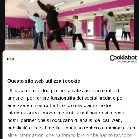
Wa
07:38
Un giorno, Allenamento 14 febbraio 2023
Questo sito web utilizza i cookie
STAFF
14/02/2023
0
2.1K
12
0
Utilizziamo i cookie per personalizzare contenuti ed
annunci, per fornire funzionalità dei social media e per
analizzare il nostro traffico. Condividiamo inoltre
informazioni sul modo in cui utilizza il nostro sito con i
nostri partner che si occupano di analisi dei dati web,
pubblicità e social media, i quali potrebbero combinarle con
altre informazioni che ha fornito loro o che hanno raccolto