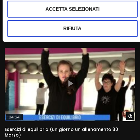
Wa
05:32
ACCETTA SELEZIONATI
Combinazione esercizi arti superiori (Un giorno,
Allenamento 16 febbraio)
RIFIUTA
STAFF
16/02/2023
0
2.1K
11
0
Wa
04:54
Esercizi di equilibrio (un giorno un allenamento 30
Marzo)