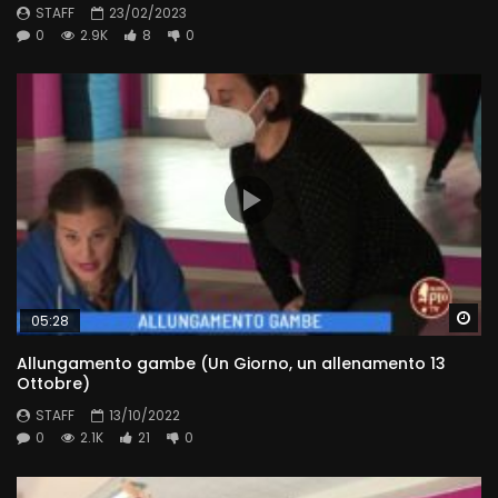
STAFF
23/02/2023
0
2.9K
8
0
Wa
05:28
Allungamento gambe (Un Giorno, un allenamento 13
Ottobre)
STAFF
13/10/2022
0
2.1K
21
0