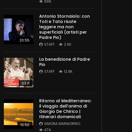
696
Antonio Stornaiolo: con
Toti e Tata risate
leggere ma non
superficiali (artisti per
Padre Pio)
20:55
STAFF
2.6K
La benedizione di Padre
Pio
STAFF
12.8K
03:11
Ritorno al Mediterraneo:
il viaggio dell’anima di
Giorgio De Chirico |
Itinerari domenicali
SIMONA MARMORINO
10:50
474