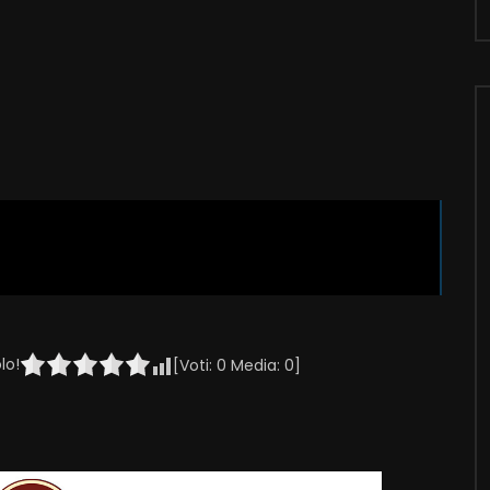
lo!
[Voti:
0
Media:
0
]