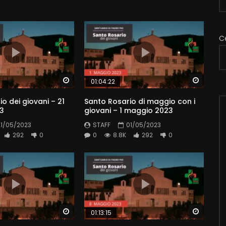
C
Watch Later
Watch 
01:04:22
o dei giovani – 21
Santo Rosario di maggio con i
3
giovani – 1 maggio 2023
21/05/2023
STAFF
01/05/2023
292
0
0
8.8K
292
0
Watch Later
Watch 
01:13:15