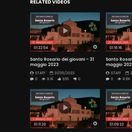
RELATED VIDEOS
Watch Later
01:22:54
01:16:16
Santo Rosario dei giovani – 31
Santo Rosari
maggio 2023
maggio 202
STAFF
31/05/2023
STAFF
0
9.1K
335
0
0
8.8K
Watch Later
01:11:20
01:09:22