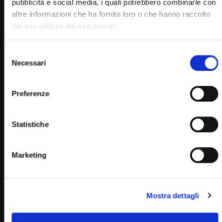
pubblicità e social media, i quali potrebbero combinarle con
altre informazioni che ha fornito loro o che hanno raccolto
dal suo utilizzo dei loro servizi.
Selezione
Necessari
del
consenso
Preferenze
Wa
01:09:22
Statistiche
Santo Rosario con i giovani – 11 maggio 2023
STAFF
11/05/2023
Marketing
0
7.3K
307
0
Mostra dettagli