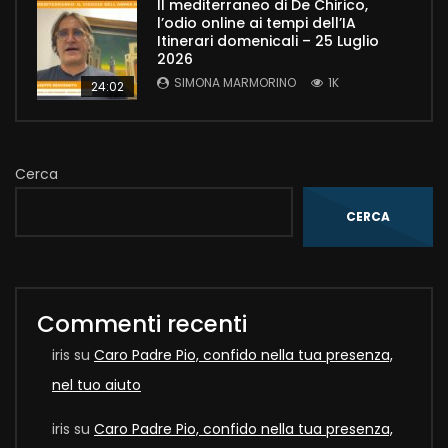
Il mediterraneo di De Chirico,
l’odio online ai tempi dell’IA
Itinerari domenicali – 25 Luglio
2026
SIMONA MARMORINO
1K
24:02
Cerca
CERCA
Commenti recenti
iris
su
Caro Padre Pio, confido nella tua presenza,
nel tuo aiuto
iris
su
Caro Padre Pio, confido nella tua presenza,