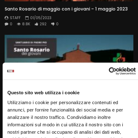
Santo Rosario di maggio con i giovani – 1 maggio 2023
STAFF
01/05/2023
0
8.8K
292
0
Questo sito web utilizza i cookie
Wa
Utilizziamo i cookie per personalizzare contenuti ed
01:11:20
annunci, per fornire funzionalità dei social media e per
Santo Rosario con i giovani – 3 maggio 2023
analizzare il nostro traffico. Condividiamo inoltre
STAFF
03/05/2023
informazioni sul modo in cui utilizza il nostro sito con i
0
8.4K
292
0
nostri partner che si occupano di analisi dei dati web,