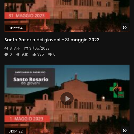
Wa
01:22:54
Santo Rosario dei giovani – 31 maggio 2023
STAFF
31/05/2023
0
9.1K
335
0
Wa
01:04:22