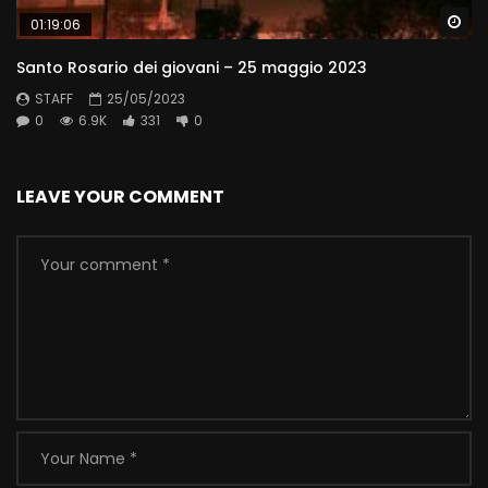
Wa
01:19:06
Santo Rosario dei giovani – 25 maggio 2023
STAFF
25/05/2023
0
6.9K
331
0
LEAVE YOUR COMMENT