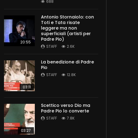
688
Antonio Stornaiolo: con
Toti e Tata risate
leggere ma non
superficiali (artisti per
Padre Pio)
20:55
STAFF
2.6K
La benedizione di Padre
Pio
STAFF
12.8K
03:11
Scettico verso Dio ma
Padre Pio lo converte
STAFF
7.8K
03:27