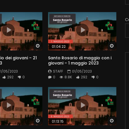
C
Watch Later
Watch 
01:04:22
o dei giovani – 21
Santo Rosario di maggio con i
3
giovani – 1 maggio 2023
21/05/2023
STAFF
01/05/2023
292
0
0
8.8K
292
0
Watch Later
Watch 
01:13:15