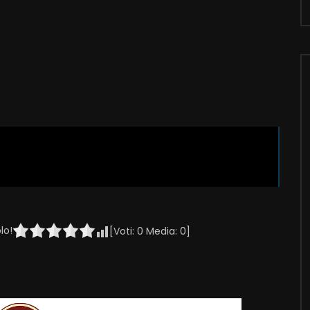
lo!
[Voti:
0
Media:
0
]