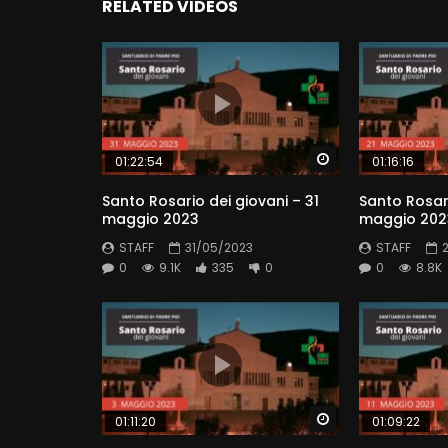
RELATED VIDEOS
Watch Later
01:22:54
01:16:16
Santo Rosario dei giovani – 31
Santo Rosari
maggio 2023
maggio 202
STAFF
31/05/2023
STAFF
0
9.1K
335
0
0
8.8K
Watch Later
01:11:20
01:09:22