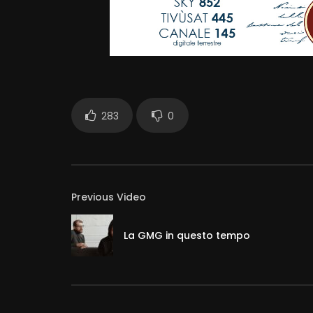
283
0
Previous Video
La GMG in questo tempo