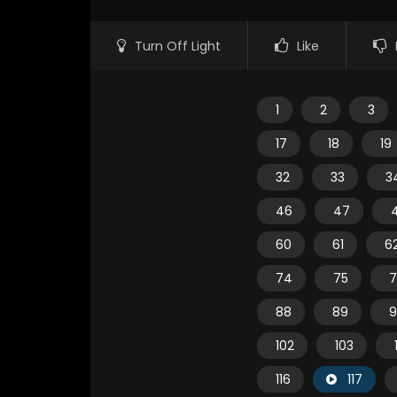
Turn Off Light
Like
1
2
3
17
18
19
32
33
3
46
47
60
61
6
74
75
7
88
89
9
102
103
116
117