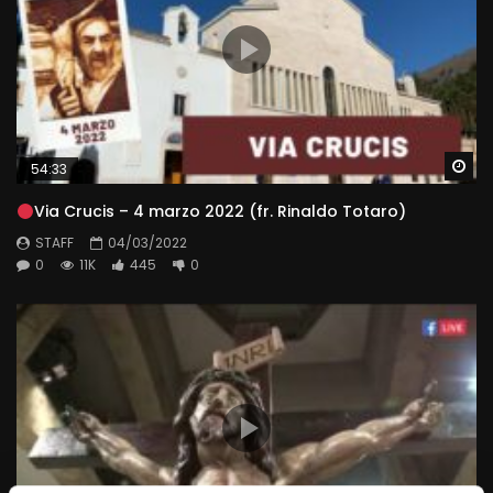
Wa
54:33
Via Crucis – 4 marzo 2022 (fr. Rinaldo Totaro)
STAFF
04/03/2022
0
11K
445
0