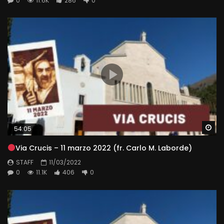
0
11.6K
286
0
Wa
54:05
Via Crucis – 11 marzo 2022 (fr. Carlo M. Laborde)
STAFF
11/03/2022
0
11.1K
406
0