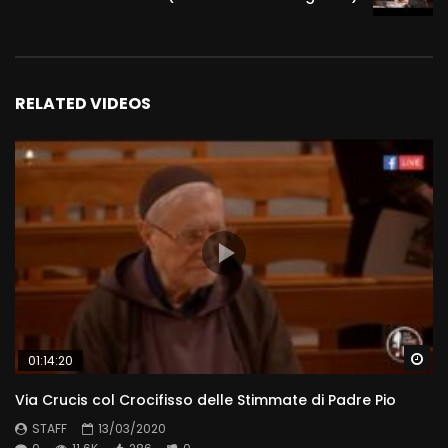
RELATED VIDEOS
Wa
01:14:20
Via Crucis col Crocifisso delle Stimmate di Padre Pio
STAFF
13/03/2020