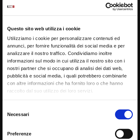
Wa
03:55
I frati di Padre Pio in preghiera per l’emergenza
Questo sito web utilizza i cookie
coronavirus
Utilizziamo i cookie per personalizzare contenuti ed
STAFF
20/03/2020
annunci, per fornire funzionalità dei social media e per
0
10.4K
292
0
analizzare il nostro traffico. Condividiamo inoltre
informazioni sul modo in cui utilizza il nostro sito con i
nostri partner che si occupano di analisi dei dati web,
pubblicità e social media, i quali potrebbero combinarle
con altre informazioni che ha fornito loro o che hanno
raccolto dal suo utilizzo dei loro servizi.
Selezione
Necessari
del
consenso
Wa
47:01
Preferenze