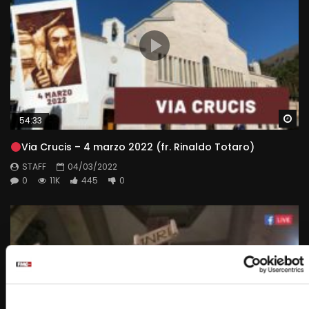
Wa
54:33
Via Crucis – 4 marzo 2022 (fr. Rinaldo Totaro)
STAFF
04/03/2022
0
11K
445
0