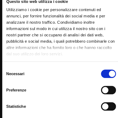
Questo sito web utilizza i cookie
Utilizziamo i cookie per personalizzare contenuti ed
annunci, per fornire funzionalità dei social media e per
Wa
03:55
analizzare il nostro traffico. Condividiamo inoltre
I frati di Padre Pio in preghiera per l’emergenza
informazioni sul modo in cui utilizza il nostro sito con i
coronavirus
nostri partner che si occupano di analisi dei dati web,
STAFF
20/03/2020
pubblicità e social media, i quali potrebbero combinarle con
0
10.4K
292
0
altre informazioni che ha fornito loro o che hanno raccolto
dal suo utilizzo dei loro servizi.
Selezione
Necessari
del
consenso
Preferenze
Statistiche
Wa
47:01