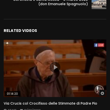
(don Emanuele Spagnuolo)
RELATED VIDEOS
Wa
01:14:20
Via Crucis col Crocifisso delle Stimmate di Padre Pio