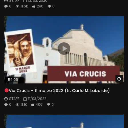
STAFF
13/03/2020
0
11.6K
286
0
Wa
54:05
Via Crucis – 11 marzo 2022 (fr. Carlo M. Laborde)
STAFF
11/03/2022
0
11.1K
406
0