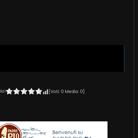
lo!
[Voti:
0
Media:
0
]