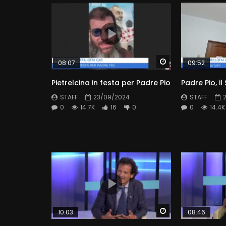
Watch Later
08:07
09:52
Pietrelcina in festa per Padre Pio
Padre Pio, il
STAFF
23/09/2024
STAFF
0
14.7K
16
0
0
14.4K
Watch Later
10:03
08:46