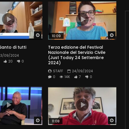
Watch Later
Watch 
10:09
 Santo di tutti
Terza edizione del Festival
Nazionale del Servizio Civile
23/09/2024
(Just Today 24 Settembre
20
0
2024)
STAFF
24/09/2024
0
14K
7
0
Watch Later
Watch 
11:08