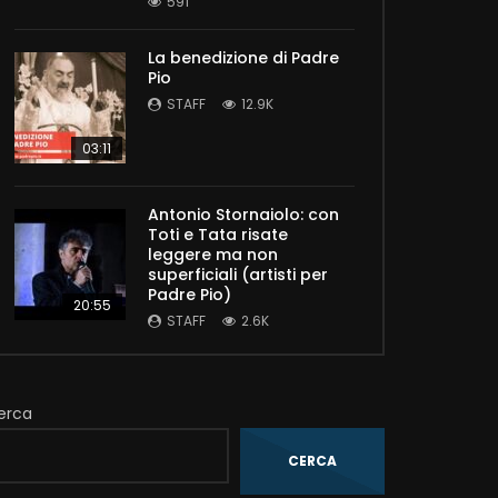
591
La benedizione di Padre
Pio
STAFF
12.9K
03:11
Antonio Stornaiolo: con
Toti e Tata risate
leggere ma non
superficiali (artisti per
Padre Pio)
20:55
STAFF
2.6K
erca
CERCA