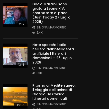
Dacia Maraini: sono
grata a Leone XIV,
costruttore di pace
(Just Today 27 Luglio
2026)
17:32
SIMONA MARMORINO
2.4K
Hate speech: l’odio
nell’era dell’intelligenza
artificiale | Itinerari
domenicali – 25 Luglio
2026
13:13
SIMONA MARMORINO
838
Ritorno al Mediterraneo:
il viaggio dell’anima di
Giorgio De Chirico |
Itinerari domenicali
SIMONA MARMORINO
10:50