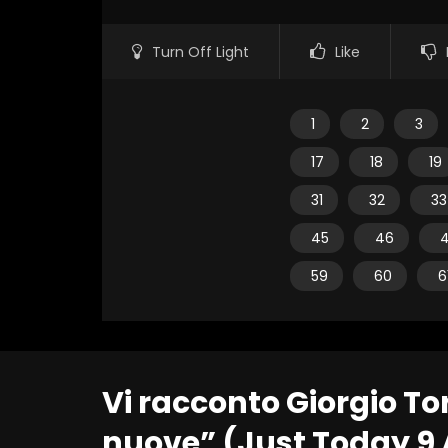
Turn Off Light
Like
1
2
3
17
18
19
31
32
33
45
46
59
60
6
Vi racconto Giorgio To
nuove” (Just Today 9 