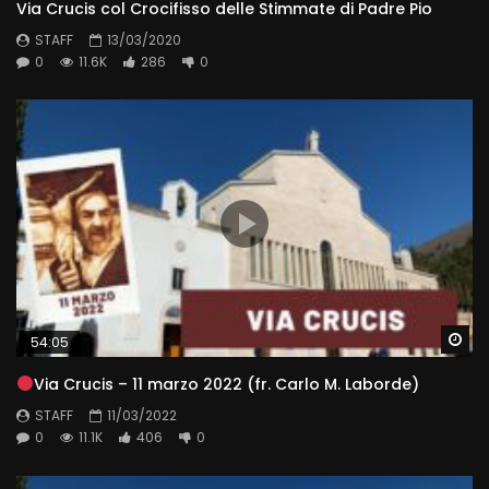
Via Crucis col Crocifisso delle Stimmate di Padre Pio
STAFF
13/03/2020
0
11.6K
286
0
Wa
54:05
Via Crucis – 11 marzo 2022 (fr. Carlo M. Laborde)
STAFF
11/03/2022
0
11.1K
406
0