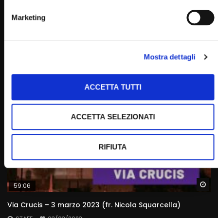
Wa
47:01
Marketing
La Via Crucis dal Santuario di Padre Pio 19 febbraio
2021 – fr. Pasquale Cianci
STAFF
19/02/2021
Mostra dettagli
0
10.3K
294
0
ACCETTA TUTTI
ACCETTA SELEZIONATI
RIFIUTA
Wa
59:06
Via Crucis – 3 marzo 2023 (fr. Nicola Squarcella)