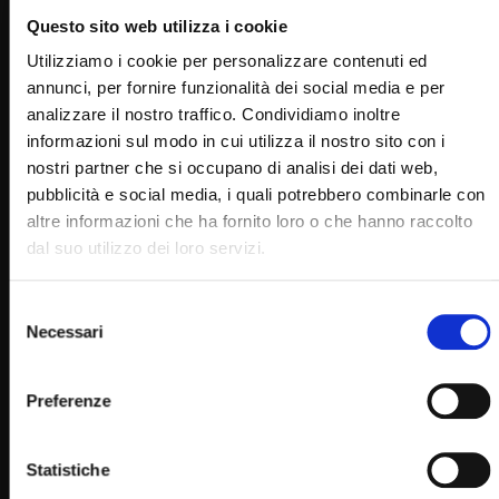
Questo sito web utilizza i cookie
Utilizziamo i cookie per personalizzare contenuti ed
annunci, per fornire funzionalità dei social media e per
Wa
analizzare il nostro traffico. Condividiamo inoltre
03:55
informazioni sul modo in cui utilizza il nostro sito con i
I frati di Padre Pio in preghiera per l’emergenza
nostri partner che si occupano di analisi dei dati web,
coronavirus
pubblicità e social media, i quali potrebbero combinarle con
STAFF
20/03/2020
altre informazioni che ha fornito loro o che hanno raccolto
0
10.4K
292
0
dal suo utilizzo dei loro servizi.
Selezione
Necessari
del
consenso
Preferenze
Statistiche