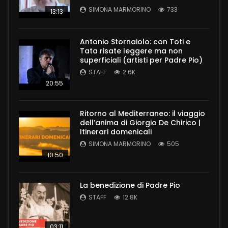
SIMONA MARMORINO
733
13:13
Antonio Stornaiolo: con Toti e
Tata risate leggere ma non
superficiali (artisti per Padre Pio)
STAFF
2.6K
20:55
Ritorno al Mediterraneo: il viaggio
dell’anima di Giorgio De Chirico |
Itinerari domenicali
SIMONA MARMORINO
505
10:50
La benedizione di Padre Pio
STAFF
12.8K
03:11