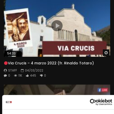
Wa
54:33
Via Crucis – 4 marzo 2022 (fr. Rinaldo Totaro)
STAFF
04/03/2022
0
11K
445
0