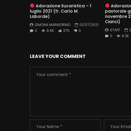
Adorazione Eucaristica – 1
Adorazion
luglio 2021 (fr. Carlo M.
pastorale g
Laborde)
novembre 20
Cianci)
SIMONA MARMORINO
01/07/2021
STAFF
0
9.6K
375
0
0
9.3K
LEAVE YOUR COMMENT