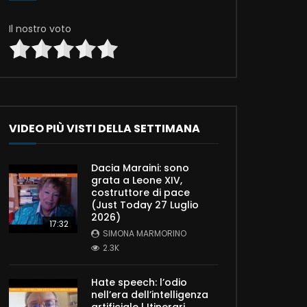
Il nostro voto
VIDEO PIÙ VISTI DELLA SETTIMANA
Dacia Maraini: sono
grata a Leone XIV,
costruttore di pace
(Just Today 27 Luglio
2026)
17:32
SIMONA MARMORINO
2.3K
Hate speech: l’odio
nell’era dell’intelligenza