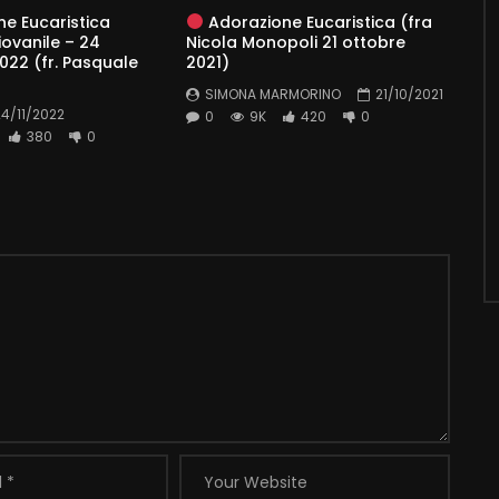
e Eucaristica
Adorazione Eucaristica (fra
iovanile – 24
Nicola Monopoli 21 ottobre
22 (fr. Pasquale
2021)
SIMONA MARMORINO
21/10/2021
24/11/2022
0
9K
420
0
380
0