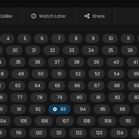
Dislike
Watch Later
Share
4
5
6
7
8
9
10
11
20
21
22
23
24
25
26
4
35
36
37
38
39
40
41
48
49
50
51
52
53
54
55
2
63
64
65
66
67
68
6
6
77
78
79
80
81
82
8
0
91
92
93
94
95
96
104
105
106
107
108
109
110
18
119
120
121
122
123
124