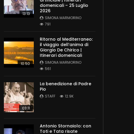
artificiale | Itinerari
domenicali – 25 Luglio
2026
13:13
SIMONA MARMORINO
791
Ritorno al Mediterraneo:
il viaggio dell’anima di
Giorgio De Chirico |
Itinerari domenicali
SIMONA MARMORINO
10:50
561
La benedizione di Padre
Pio
STAFF
12.9K
03:11
Antonio Stornaiolo: con
Toti e Tata risate