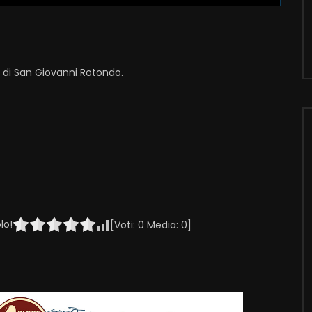
i di San Giovanni Rotondo.
lo!
[Voti:
0
Media:
0
]