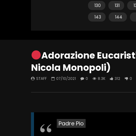
130
131
1
143
144
Adorazione Eucaristi
Nicola Monopoli)
STAFF
07/10/2021
0
8.3K
312
0
Padre Pio