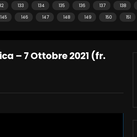
32
133
134
135
136
137
138
145
146
147
148
149
150
151
ca – 7 Ottobre 2021 (fr.