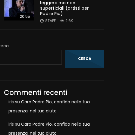
leggere ma non
superficiali (artisti per
Padre Pio)
20:55
STAFF
2.6K
Later
erca
CERCA
Commenti recenti
iris
su
Caro Padre Pio, confido nella tua
presenza, nel tuo aiuto
iris
su
Caro Padre Pio, confido nella tua
Later
presenza, nel tuo aiuto