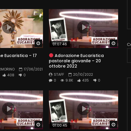
Watch Later
Watch 
01:07:46
C
e Eucaristica – 17
Adorazione Eucaristica
pastorale giovanile – 20
ottobre 2022
RMORINO
17/06/2021
STAFF
20/10/2022
408
0
0
9.8K
435
0
Watch Later
Watch 
01:00:45