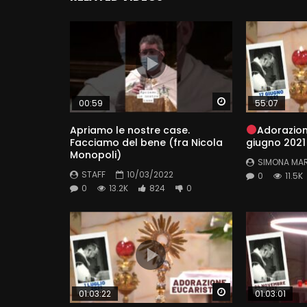
Watch Later
00:59
55:07
Apriamo le nostre case.
Adorazion
Facciamo del bene (fra Nicola
giugno 2021
Monopoli)
SIMONA MA
STAFF
10/03/2022
0
11.5K
0
13.2K
824
0
Watch Later
01:03:22
01:03:01