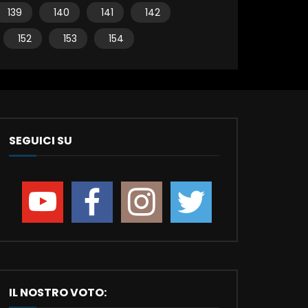
139
140
141
142
152
153
154
SEGUICI SU
IL NOSTRO VOTO: