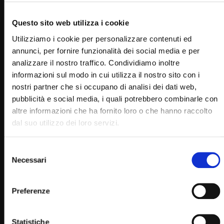
Questo sito web utilizza i cookie
Utilizziamo i cookie per personalizzare contenuti ed
annunci, per fornire funzionalità dei social media e per
analizzare il nostro traffico. Condividiamo inoltre
informazioni sul modo in cui utilizza il nostro sito con i
nostri partner che si occupano di analisi dei dati web,
Wa
02:02:33
pubblicità e social media, i quali potrebbero combinarle con
altre informazioni che ha fornito loro o che hanno raccolto
Santo Rosario e Santa Messa – 2 febbraio 2023 (padre
Franco Moscone)
dal suo utilizzo dei loro servizi.
STAFF
02/02/2023
0
15.5K
331
0
Selezione
Necessari
del
consenso
Preferenze
Statistiche