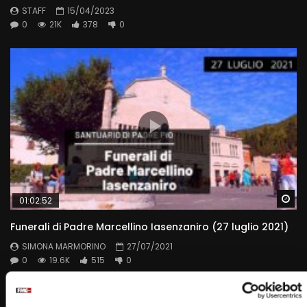
STAFF
15/04/2023
0
21K
378
0
Wa
01:02:52
Funerali di Padre Marcellino Iasenzaniro (27 luglio 2021)
SIMONA MARMORINO
27/07/2021
0
19.6K
515
0