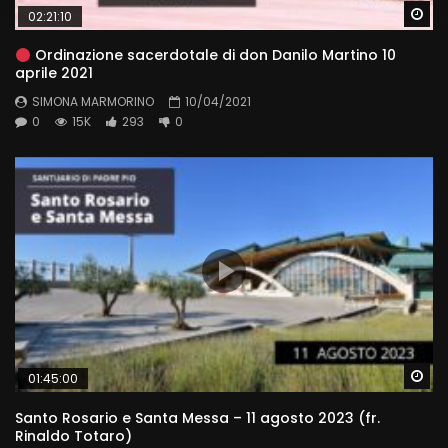
Wa
02:21:10
Ordinazione sacerdotale di don Danilo Martino 10
aprile 2021
SIMONA MARMORINO
10/04/2021
0
15K
293
0
Wa
01:45:00
Santo Rosario e Santa Messa – 11 agosto 2023 (fr.
Rinaldo Totaro)