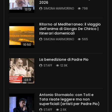
2026
SIMONA MARMORINO
798
13:13
Ritorno al Mediterraneo: il viaggio
dell’anima di Giorgio De Chirico |
Itinerari domenicali
SIMONA MARMORINO
565
10:50
La benedizione di Padre Pio
STAFF
12.9K
03:11
Antonio Stornaiolo: con Toti e
Tata risate leggere ma non
superficiali (artisti per Padre Pio)
STAFF
2.6K