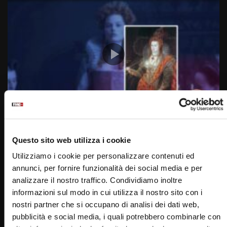
Wa
02:43
7 Settembre 1533: Nasce Elisabetta I (Un giorno una
storia 7 Settembre)
Questo sito web utilizza i cookie
STAFF
07/09/2022
Utilizziamo i cookie per personalizzare contenuti ed
0
3.5K
33
0
annunci, per fornire funzionalità dei social media e per
analizzare il nostro traffico. Condividiamo inoltre
informazioni sul modo in cui utilizza il nostro sito con i
nostri partner che si occupano di analisi dei dati web,
pubblicità e social media, i quali potrebbero combinarle con