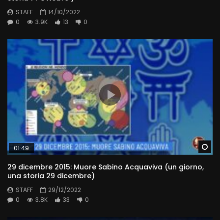
STAFF
14/10/2022
0
3.9K
13
0
Wa
01:49
29 dicembre 2015: Muore Sabino Acquaviva (un giorno,
una storia 29 dicembre)
STAFF
29/12/2022
0
3.8K
33
0