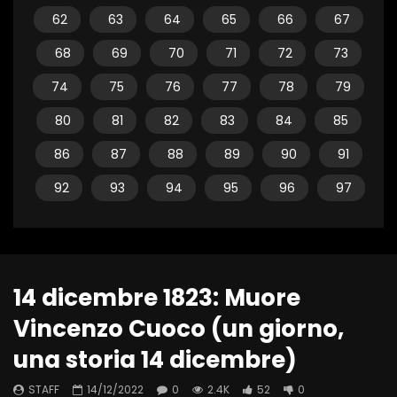
62
63
64
65
66
67
68
69
70
71
72
73
74
75
76
77
78
79
80
81
82
83
84
85
86
87
88
89
90
91
92
93
94
95
96
97
14 dicembre 1823: Muore
Vincenzo Cuoco (un giorno,
una storia 14 dicembre)
STAFF
14/12/2022
0
2.4K
52
0