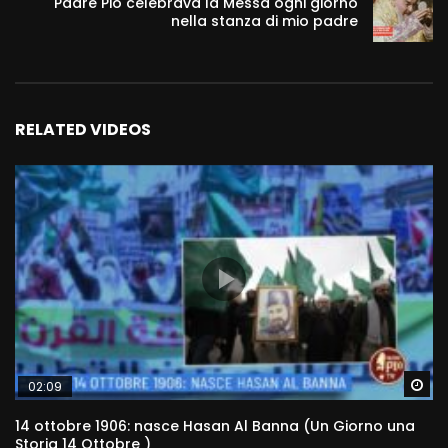
Padre Pio celebrava la Messa ogni giorno
nella stanza di mio padre
RELATED VIDEOS
Wa
02:09
14 ottobre 1906: nasce Hasan Al Banna (Un Giorno una
Storia 14 Ottobre )