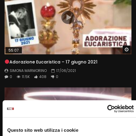
Wa
55:07
Adorazione Eucaristica – 17 giugno 2021
SIMONA MARMORINO
17/06/2021
0
11.5K
408
0
Questo sito web utilizza i cookie