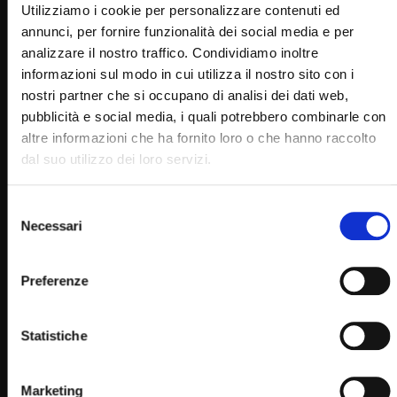
Utilizziamo i cookie per personalizzare contenuti ed
annunci, per fornire funzionalità dei social media e per
Wa
analizzare il nostro traffico. Condividiamo inoltre
01:07:46
informazioni sul modo in cui utilizza il nostro sito con i
Adorazione Eucaristica pastorale giovanile – 20
nostri partner che si occupano di analisi dei dati web,
ottobre 2022
pubblicità e social media, i quali potrebbero combinarle con
STAFF
20/10/2022
altre informazioni che ha fornito loro o che hanno raccolto
0
9.8K
435
0
dal suo utilizzo dei loro servizi.
Selezione
Necessari
del
consenso
Preferenze
Statistiche
Wa
01:03:22
Marketing