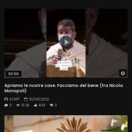
Wa
00:59
Apriamo le nostre case. Facciamo del bene (fra Nicola
Monopoli)
STAFF
10/03/2022
0
13.2K
824
0