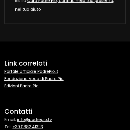
Iris
su
Caro Padre Pio, confido nella tua presenza,
nel tuo aiuto
Link correlati
Portale Ufficiale PadrePio.it
Fondazione Voce di Padre Pio
Edizioni Padre Pio
Contatti
Email:
info@padrepio.tv
Tel:
+39.0882.413113