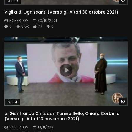
38:30
Vigilia di Ognissanti (Verso gli Altari 30 ottobre 2021)
ROBERTOM
30/10/2021
0
5.5K
77
0
Wa
36:51
p. Gianfranco Chiti, don Tonino Bello, Chiara Corbella
(Verso gli Altari 13 novembre 2021)
ROBERTOM
13/11/2021