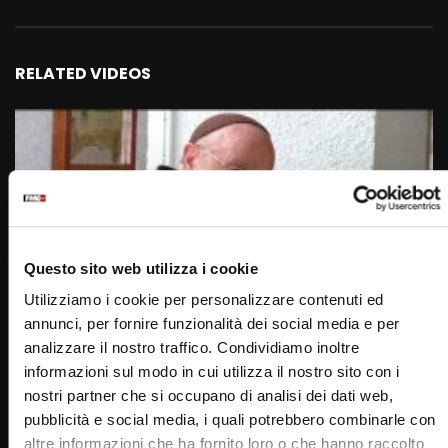
RELATED VIDEOS
Questo sito web utilizza i cookie
Utilizziamo i cookie per personalizzare contenuti ed
annunci, per fornire funzionalità dei social media e per
Wa
38:31
analizzare il nostro traffico. Condividiamo inoltre
fr. Modestino Fucci, Nazareno da Pula e Beata Chiara
informazioni sul modo in cui utilizza il nostro sito con i
Luce Badano: (Verso gli Altari 23ottobre2021)
nostri partner che si occupano di analisi dei dati web,
ROBERTOM
23/10/2021
pubblicità e social media, i quali potrebbero combinarle con
0
11.4K
296
0
altre informazioni che ha fornito loro o che hanno raccolto