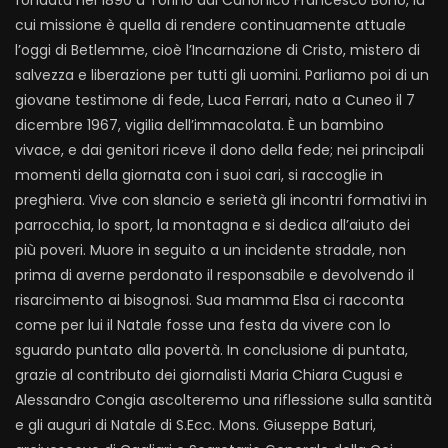
fondata nel 1890 a Torino dal Canonico Francesco Bono, la
cui missione è quella di rendere continuamente attuale
l’oggi di Betlemme, cioè l’Incarnazione di Cristo, mistero di
salvezza e liberazione per tutti gli uomini. Parliamo poi di un
giovane testimone di fede, Luca Ferrari, nato a Cuneo il 7
dicembre 1967, vigilia dell’immacolata. È un bambino
vivace, e dai genitori riceve il dono della fede; nei principali
momenti della giornata con i suoi cari, si raccoglie in
preghiera. Vive con slancio e serietà gli incontri formativi in
parrocchia, lo sport, la montagna e si dedica all’aiuto dei
più poveri. Muore in seguito a un incidente stradale, non
prima di averne perdonato il responsabile e devolvendo il
risarcimento ai bisognosi. Sua mamma Elsa ci racconta
come per lui il Natale fosse una festa da vivere con lo
sguardo puntato alla povertà. In conclusione di puntata,
grazie al contributo dei giornalisti Maria Chiara Cugusi e
Alessandro Congia ascolteremo una riflessione sulla santità
e gli auguri di Natale di S.Ecc. Mons. Giuseppe Baturi,