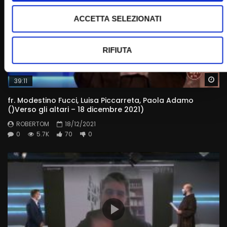
ACCETTA SELEZIONATI
RIFIUTA
Wa
39:11
fr. Modestino Fucci, Luisa Piccarreta, Paola Adamo
()Verso gli altari – 18 dicembre 2021)
ROBERTOM
18/12/2021
0
5.7K
70
0