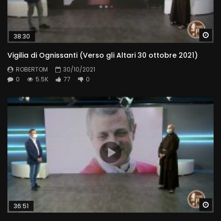
Wa
38:30
Vigilia di Ognissanti (Verso gli Altari 30 ottobre 2021)
ROBERTOM
30/10/2021
0
5.5K
77
0
Wa
36:51