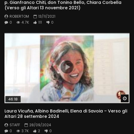
p. Gianfranco Chiti, don Tonino Bello, Chiara Corbella
(Verso gli Altari 13 novembre 2021)
ROBERTOM
13/11/2021
0
4.7K
111
0
Wa
46:18
Laura Vicuña, Albino Badinelli, Elena di Savoia – Verso gli
Altari 28 settembre 2024
STAFF
28/09/2024
0
3.7K
2
0