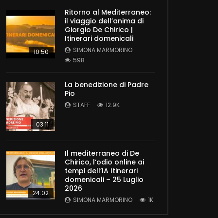
Ritorno al Mediterraneo:
il viaggio dell’anima di
Giorgio De Chirico |
Itinerari domenicali
SIMONA MARMORINO
10:50
598
La benedizione di Padre
Pio
STAFF
12.9K
03:11
Il mediterraneo di De
Chirico, l’odio online ai
tempi dell’IA Itinerari
domenicali – 25 Luglio
2026
24:02
SIMONA MARMORINO
1K