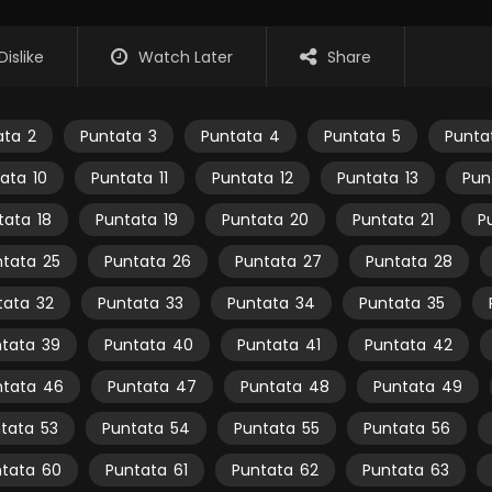
Dislike
Watch Later
Share
ata
2
Puntata
3
Puntata
4
Puntata
5
Punta
ata
10
Puntata
11
Puntata
12
Puntata
13
Pun
tata
18
Puntata
19
Puntata
20
Puntata
21
P
ntata
25
Puntata
26
Puntata
27
Puntata
28
tata
32
Puntata
33
Puntata
34
Puntata
35
tata
39
Puntata
40
Puntata
41
Puntata
42
ntata
46
Puntata
47
Puntata
48
Puntata
49
tata
53
Puntata
54
Puntata
55
Puntata
56
tata
60
Puntata
61
Puntata
62
Puntata
63