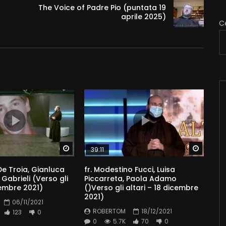
The Voice of Padre Pio (puntata 19
aprile 2025)
C
Watch Later
Watch 
39:11
e Troia, Gianluca
fr. Modestino Fucci, Luisa
ia Gabrieli (Verso gli
Piccarreta, Paola Adamo
vembre 2021)
()Verso gli altari – 18 dicembre
2021)
06/11/2021
ROBERTOM
18/12/2021
123
0
0
5.7K
70
0