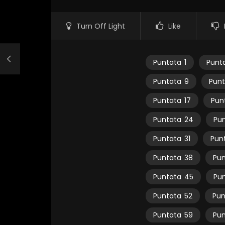
Turn Off Light
Like
Puntata
1
Punt
Puntata
9
Punt
Puntata
17
Pun
Puntata
24
Pu
Puntata
31
Pun
Puntata
38
Pun
Puntata
45
Pu
Puntata
52
Pun
Puntata
59
Pun