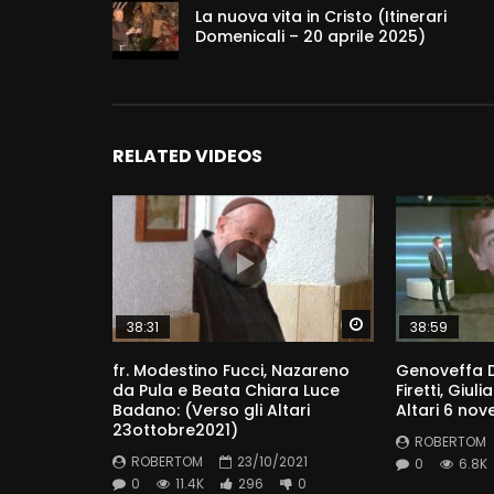
La nuova vita in Cristo (Itinerari
Domenicali – 20 aprile 2025)
RELATED VIDEOS
Watch Later
38:31
38:59
fr. Modestino Fucci, Nazareno
Genoveffa D
da Pula e Beata Chiara Luce
Firetti, Giul
Badano: (Verso gli Altari
Altari 6 no
23ottobre2021)
ROBERTOM
ROBERTOM
23/10/2021
0
6.8K
0
11.4K
296
0