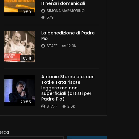
Itinerari domenicali
SIMONA MARMORINO
10:50
579
La benedizione di Padre
Pio
STAFF
12.9K
03:11
Antonio Stornaiolo: con
Toti e Tata risate
leggere ma non
superficiali (artisti per
Padre Pio)
20:55
STAFF
2.6K
erca