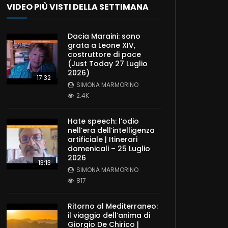
VIDEO PIÙ VISTI DELLA SETTIMANA
Dacia Maraini: sono
grata a Leone XIV,
costruttore di pace
(Just Today 27 Luglio
2026)
17:32
SIMONA MARMORINO
2.4K
Hate speech: l’odio
nell’era dell’intelligenza
artificiale | Itinerari
domenicali – 25 Luglio
2026
13:13
SIMONA MARMORINO
817
Ritorno al Mediterraneo:
il viaggio dell’anima di
Giorgio De Chirico |