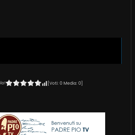
lo!
[Voti:
0
Media:
0
]