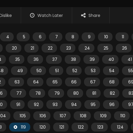
Dislike
Watch Later
Share
4
5
6
7
8
9
10
11
20
21
22
23
24
25
26
4
35
36
37
38
39
40
41
48
49
50
51
52
53
54
55
2
63
64
65
66
67
68
6
6
77
78
79
80
81
82
8
0
91
92
93
94
95
96
9
104
105
106
107
108
109
110
18
119
120
121
122
123
124