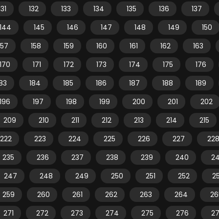
131
132
133
134
135
136
137
144
145
146
147
148
149
150
157
158
159
160
161
162
163
170
171
172
173
174
175
176
83
184
185
186
187
188
189
196
197
198
199
200
201
202
209
210
211
212
213
214
215
222
223
224
225
226
227
22
235
236
237
238
239
240
24
247
248
249
250
251
252
2
259
260
261
262
263
264
26
271
272
273
274
275
276
2