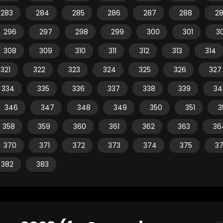
283
284
285
286
287
288
2
296
297
298
299
300
301
3
308
309
310
311
312
313
314
321
322
323
324
325
326
327
334
335
336
337
338
339
34
346
347
348
349
350
351
3
358
359
360
361
362
363
36
370
371
372
373
374
375
3
382
383