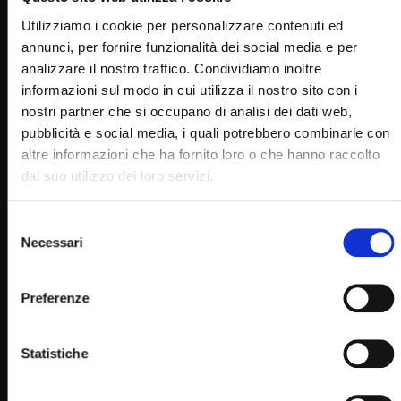
RELATED VIDEOS
Utilizziamo i cookie per personalizzare contenuti ed
annunci, per fornire funzionalità dei social media e per
analizzare il nostro traffico. Condividiamo inoltre
informazioni sul modo in cui utilizza il nostro sito con i
nostri partner che si occupano di analisi dei dati web,
pubblicità e social media, i quali potrebbero combinarle con
altre informazioni che ha fornito loro o che hanno raccolto
dal suo utilizzo dei loro servizi.
Selezione
Necessari
del
Wa
29:26
consenso
Santo Rosario – misteri dolorosi – 16 dicembre
Preferenze
SIMONA MARMORINO
17/12/2019
0
29.8K
302
0
Statistiche