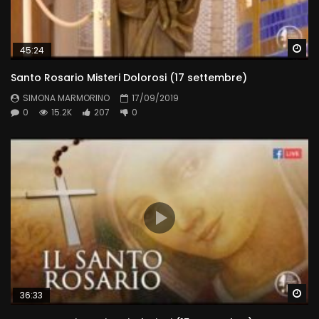
Wa
45:24
Santo Rosario Misteri Dolorosi (17 settembre)
SIMONA MARMORINO
17/09/2019
0
15.2K
207
0
Wa
36:33