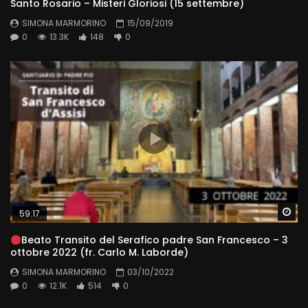
Santo Rosario – Misteri Gloriosi (15 settembre)
SIMONA MARMORINO
15/09/2019
0
13.3K
148
0
Wa
59:17
Beato Transito del Serafico padre San Francesco – 3
ottobre 2022 (fr. Carlo M. Laborde)
SIMONA MARMORINO
03/10/2022
0
12.1K
514
0