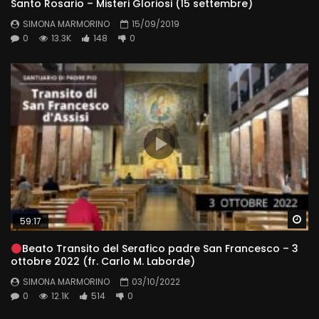
Santo Rosario – Misteri Gloriosi (15 settembre)
SIMONA MARMORINO
15/09/2019
0
13.3K
148
0
Wa
59:17
Beato Transito del Serafico padre San Francesco – 3
ottobre 2022 (fr. Carlo M. Laborde)
SIMONA MARMORINO
03/10/2022
0
12.1K
514
0