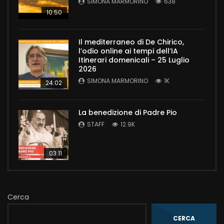
SIMONA MARMORINO
638
10:50
Il mediterraneo di De Chirico,
l’odio online ai tempi dell’IA
Itinerari domenicali – 25 Luglio
2026
SIMONA MARMORINO
1K
24:02
La benedizione di Padre Pio
STAFF
12.9K
03:11
Cerca
CERCA