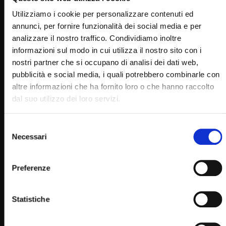
RELATED VIDEOS
Utilizziamo i cookie per personalizzare contenuti ed
annunci, per fornire funzionalità dei social media e per
analizzare il nostro traffico. Condividiamo inoltre
informazioni sul modo in cui utilizza il nostro sito con i
nostri partner che si occupano di analisi dei dati web,
pubblicità e social media, i quali potrebbero combinarle con
altre informazioni che ha fornito loro o che hanno raccolto
dal suo utilizzo dei loro servizi.
Selezione
Necessari
del
Wa
29:26
consenso
Santo Rosario – misteri dolorosi – 16 dicembre
Preferenze
SIMONA MARMORINO
17/12/2019
0
29.8K
302
0
Statistiche