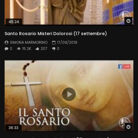
Wa
45:24
Santo Rosario Misteri Dolorosi (17 settembre)
SIMONA MARMORINO
17/09/2019
0
15.2K
207
0
Wa
36:33