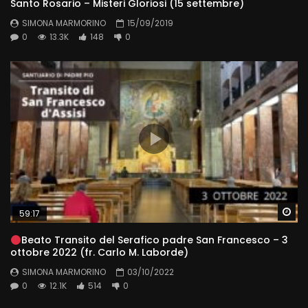
Santo Rosario – Misteri Gloriosi (15 settembre)
SIMONA MARMORINO
15/09/2019
0
13.3K
148
0
Wa
59:17
Beato Transito del Serafico padre San Francesco – 3
ottobre 2022 (fr. Carlo M. Laborde)
SIMONA MARMORINO
03/10/2022
0
12.1K
514
0