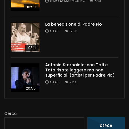
SIMONA MARMORINO
539
10:50
La benedizione di Padre Pio
STAFF
12.9K
03:11
Antonio Stornaiolo: con Toti e
Tata risate leggere ma non
superficiali (artisti per Padre Pio)
STAFF
2.6K
20:55
Cerca
CERCA