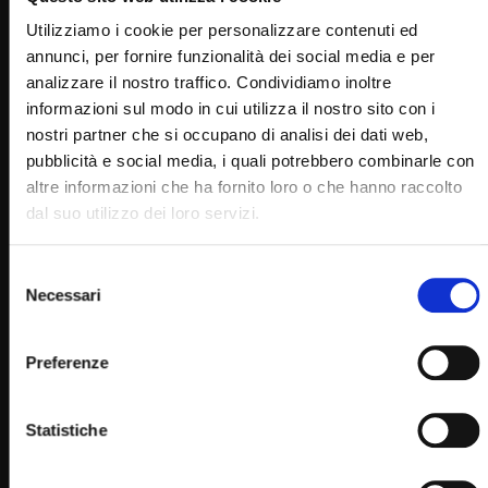
RELATED VIDEOS
Utilizziamo i cookie per personalizzare contenuti ed
annunci, per fornire funzionalità dei social media e per
analizzare il nostro traffico. Condividiamo inoltre
informazioni sul modo in cui utilizza il nostro sito con i
nostri partner che si occupano di analisi dei dati web,
pubblicità e social media, i quali potrebbero combinarle con
altre informazioni che ha fornito loro o che hanno raccolto
dal suo utilizzo dei loro servizi.
Selezione
Necessari
del
Wa
29:26
consenso
Santo Rosario – misteri dolorosi – 16 dicembre
Preferenze
SIMONA MARMORINO
17/12/2019
0
29.8K
302
0
Statistiche