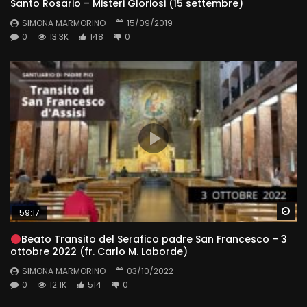
Santo Rosario – Misteri Gloriosi (15 settembre)
SIMONA MARMORINO
15/09/2019
0
13.3K
148
0
Wa
59:17
Beato Transito del Serafico padre San Francesco – 3
ottobre 2022 (fr. Carlo M. Laborde)
SIMONA MARMORINO
03/10/2022
0
12.1K
514
0