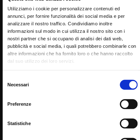
RELATED VIDEOS
Utilizziamo i cookie per personalizzare contenuti ed
annunci, per fornire funzionalità dei social media e per
analizzare il nostro traffico. Condividiamo inoltre
informazioni sul modo in cui utilizza il nostro sito con i
nostri partner che si occupano di analisi dei dati web,
pubblicità e social media, i quali potrebbero combinarle con
altre informazioni che ha fornito loro o che hanno raccolto
dal suo utilizzo dei loro servizi.
Selezione
Necessari
del
Wa
29:26
consenso
Santo Rosario – misteri dolorosi – 16 dicembre
Preferenze
SIMONA MARMORINO
17/12/2019
0
29.8K
302
0
Statistiche