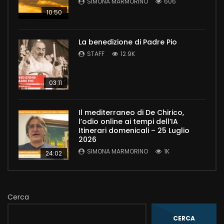
SIMONA MARMORINO
606
10:50
La benedizione di Padre Pio
STAFF
12.9K
03:11
Il mediterraneo di De Chirico,
l’odio online ai tempi dell’IA
Itinerari domenicali – 25 Luglio
2026
SIMONA MARMORINO
1K
24:02
Cerca
CERCA