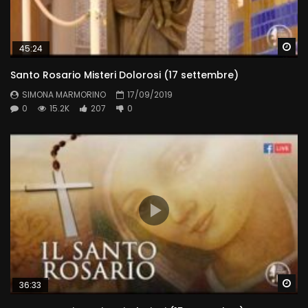
Wa
45:24
Santo Rosario Misteri Dolorosi (17 settembre)
SIMONA MARMORINO
17/09/2019
0
15.2K
207
0
Wa
36:33