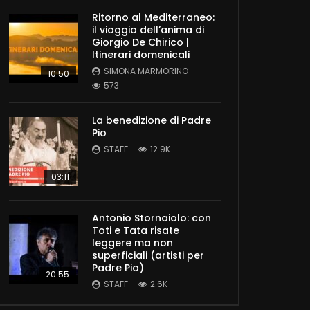
Ritorno al Mediterraneo:
il viaggio dell’anima di
Giorgio De Chirico |
Itinerari domenicali
SIMONA MARMORINO
10:50
573
La benedizione di Padre
Pio
STAFF
12.9K
03:11
Antonio Stornaiolo: con
Toti e Tata risate
leggere ma non
superficiali (artisti per
Padre Pio)
20:55
STAFF
2.6K