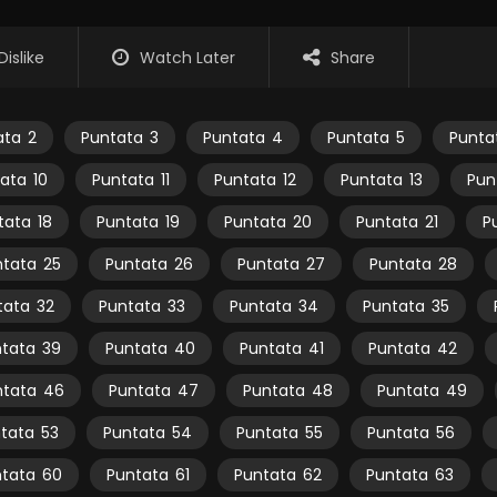
Dislike
Watch Later
Share
ata
2
Puntata
3
Puntata
4
Puntata
5
Punta
ata
10
Puntata
11
Puntata
12
Puntata
13
Pun
tata
18
Puntata
19
Puntata
20
Puntata
21
P
ntata
25
Puntata
26
Puntata
27
Puntata
28
tata
32
Puntata
33
Puntata
34
Puntata
35
tata
39
Puntata
40
Puntata
41
Puntata
42
ntata
46
Puntata
47
Puntata
48
Puntata
49
tata
53
Puntata
54
Puntata
55
Puntata
56
tata
60
Puntata
61
Puntata
62
Puntata
63