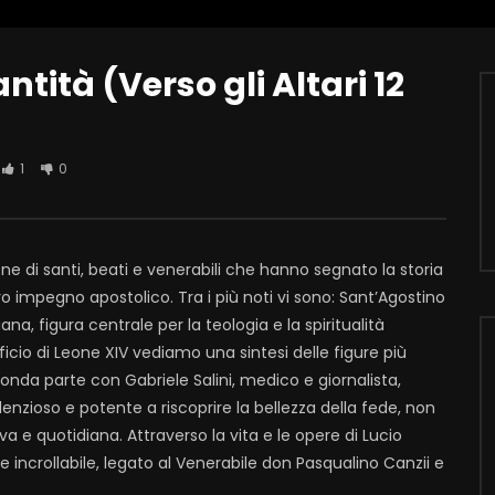
ntità (Verso gli Altari 12
1
0
one di santi, beati e venerabili che hanno segnato la storia
 loro impegno apostolico. Tra i più noti vi sono: Sant’Agostino
na, figura centrale per la teologia e la spiritualità
ificio di Leone XIV vediamo una sintesi delle figure più
conda parte con Gabriele Salini, medico e giornalista,
silenzioso e potente a riscoprire la bellezza della fede, non
e quotidiana. Attraverso la vita e le opere di Lucio
de incrollabile, legato al Venerabile don Pasqualino Canzii e