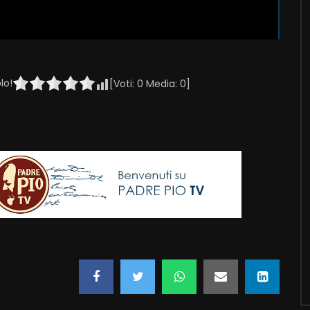
lo!
[Voti:
0
Media:
0
]