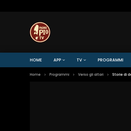
HOME
APP
TV
PROGRAMMI
Home
Programmi
Verso gli altari
Storie di 