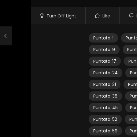
Turn Off Light
Like
Puntata
1
Punt
Puntata
9
Punt
Puntata
17
Pun
Puntata
24
Pu
Puntata
31
Pun
Puntata
38
Pun
Puntata
45
Pu
Puntata
52
Pun
Puntata
59
Pun