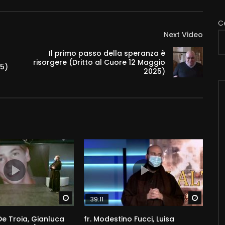
C
Next Video
Il primo passo della speranza è
risorgere (Dritto al Cuore 12 Maggio
25)
2025)
Watch Later
Watch 
39:11
e Troia, Gianluca
fr. Modestino Fucci, Luisa