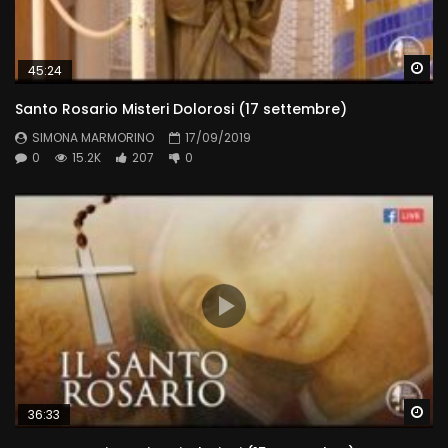
Wa
45:24
Santo Rosario Misteri Dolorosi (17 settembre)
SIMONA MARMORINO
17/09/2019
0
15.2K
207
0
Wa
36:33