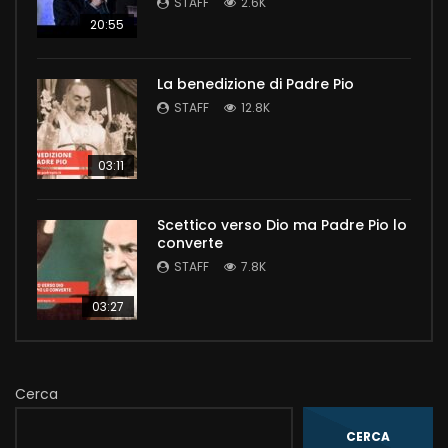
STAFF
2.6K
20:55
La benedizione di Padre Pio
STAFF
12.8K
03:11
Scettico verso Dio ma Padre Pio lo
converte
STAFF
7.8K
03:27
Cerca
CERCA