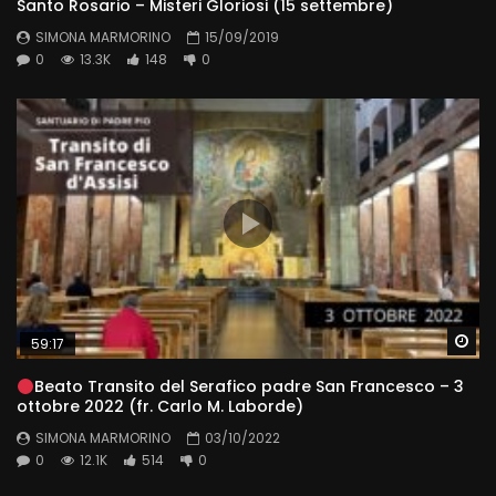
Santo Rosario – Misteri Gloriosi (15 settembre)
SIMONA MARMORINO
15/09/2019
0
13.3K
148
0
Wa
59:17
Beato Transito del Serafico padre San Francesco – 3
ottobre 2022 (fr. Carlo M. Laborde)
SIMONA MARMORINO
03/10/2022
0
12.1K
514
0