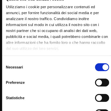
RELATED VIDEOS
Utilizziamo i cookie per personalizzare contenuti ed
annunci, per fornire funzionalità dei social media e per
analizzare il nostro traffico. Condividiamo inoltre
informazioni sul modo in cui utilizza il nostro sito con i
nostri partner che si occupano di analisi dei dati web,
pubblicità e social media, i quali potrebbero combinarle con
altre informazioni che ha fornito loro o che hanno raccolto
dal suo utilizzo dei loro servizi.
Selezione
Necessari
del
Wa
29:26
consenso
Santo Rosario – misteri dolorosi – 16 dicembre
Preferenze
SIMONA MARMORINO
17/12/2019
0
29.8K
302
0
Statistiche