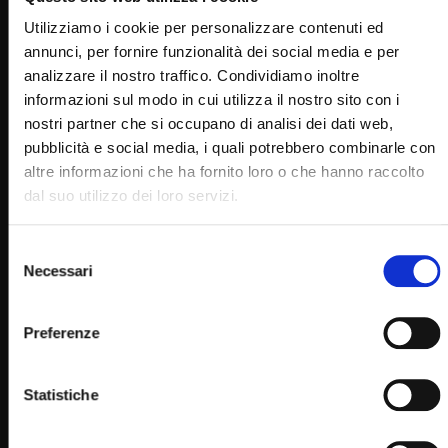
RELATED VIDEOS
Utilizziamo i cookie per personalizzare contenuti ed
annunci, per fornire funzionalità dei social media e per
analizzare il nostro traffico. Condividiamo inoltre
informazioni sul modo in cui utilizza il nostro sito con i
nostri partner che si occupano di analisi dei dati web,
pubblicità e social media, i quali potrebbero combinarle con
altre informazioni che ha fornito loro o che hanno raccolto
dal suo utilizzo dei loro servizi.
Selezione
Necessari
del
Wa
29:26
consenso
Santo Rosario – misteri dolorosi – 16 dicembre
Preferenze
SIMONA MARMORINO
17/12/2019
0
29.8K
302
0
Statistiche