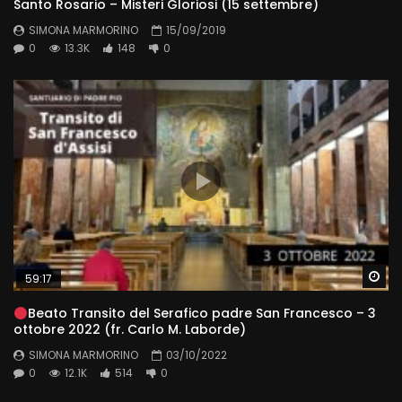
Santo Rosario – Misteri Gloriosi (15 settembre)
SIMONA MARMORINO
15/09/2019
0
13.3K
148
0
Wa
59:17
Beato Transito del Serafico padre San Francesco – 3
ottobre 2022 (fr. Carlo M. Laborde)
SIMONA MARMORINO
03/10/2022
0
12.1K
514
0