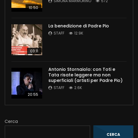
SIMONA MARMORINO
572
10:50
La benedizione di Padre Pio
STAFF
12.9K
03:11
Antonio Stornaiolo: con Toti e
Tata risate leggere ma non
superficiali (artisti per Padre Pio)
STAFF
2.6K
20:55
Cerca
CERCA