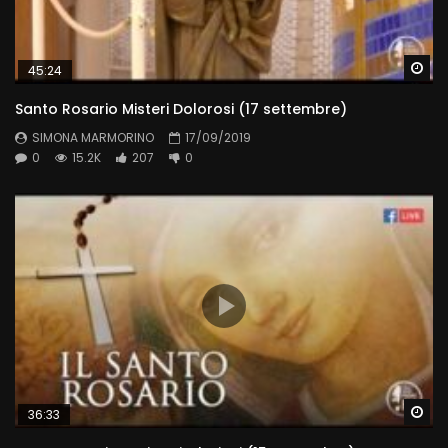
Wa
45:24
Santo Rosario Misteri Dolorosi (17 settembre)
SIMONA MARMORINO
17/09/2019
0
15.2K
207
0
Wa
36:33