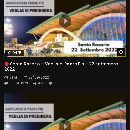
Wa
01:04:15
Santo Rosario – Veglia di Padre Pio – 22 settembre
2022
STAFF
22/09/2022
0
12.2K
423
0