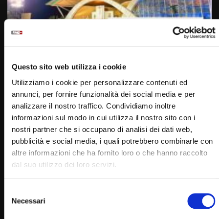
Wa
01:06:29
Preghiera sotto la Croce – Veglia di Padre Pio – 22
settembre 2022
Questo sito web utilizza i cookie
STAFF
22/09/2022
Utilizziamo i cookie per personalizzare contenuti ed
0
17.5K
526
0
annunci, per fornire funzionalità dei social media e per
analizzare il nostro traffico. Condividiamo inoltre
informazioni sul modo in cui utilizza il nostro sito con i
nostri partner che si occupano di analisi dei dati web,
pubblicità e social media, i quali potrebbero combinarle con
altre informazioni che ha fornito loro o che hanno raccolto
dal suo utilizzo dei loro servizi.
Selezione
Necessari
del
Wa
consenso
06:18