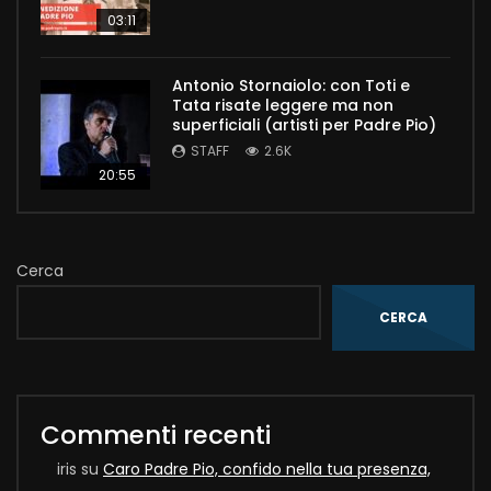
03:11
Antonio Stornaiolo: con Toti e
Tata risate leggere ma non
superficiali (artisti per Padre Pio)
STAFF
2.6K
20:55
Cerca
CERCA
Commenti recenti
iris
su
Caro Padre Pio, confido nella tua presenza,