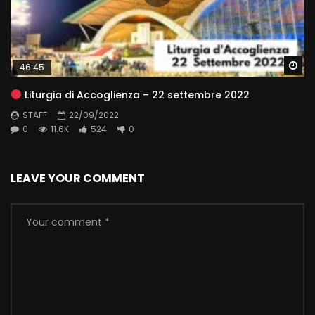
Wa
46:45
Liturgia di Accoglienza – 22 settembre 2022
STAFF
22/09/2022
0
11.6K
524
0
LEAVE YOUR COMMENT