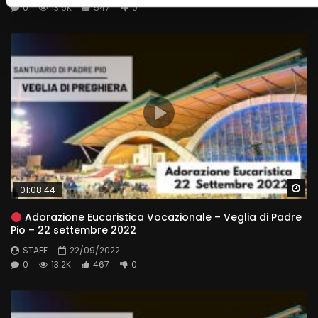
0
13.6K
547
0
Wa
01:08:44
Adorazione Eucaristica Vocazionale – Veglia di Padre
Pio – 22 settembre 2022
STAFF
22/09/2022
0
13.2K
467
0